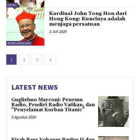
OPINI
Kardinal John Tong Hon dari
Hong Kong: Kuncinya adalah
menjaga persatuan
2 Juli 2020
MANCANEGARA
1
2
3
LATEST NEWS
Guglielmo Marconi: Penemu
Radio, Pendiri Radio Vatikan, dan
“Penyelamat Korban Titanic”
5 Agustus 2026
Kisah Paus Yohanes Paulus II dan