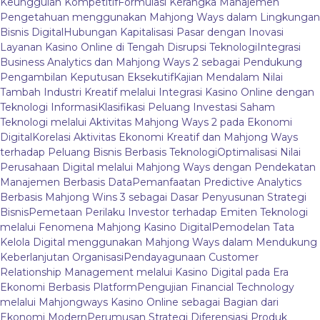
Keunggulan Kompetitif
Formulasi Kerangka Manajemen
Pengetahuan menggunakan Mahjong Ways dalam Lingkungan
Bisnis Digital
Hubungan Kapitalisasi Pasar dengan Inovasi
Layanan Kasino Online di Tengah Disrupsi Teknologi
Integrasi
Business Analytics dan Mahjong Ways 2 sebagai Pendukung
Pengambilan Keputusan Eksekutif
Kajian Mendalam Nilai
Tambah Industri Kreatif melalui Integrasi Kasino Online dengan
Teknologi Informasi
Klasifikasi Peluang Investasi Saham
Teknologi melalui Aktivitas Mahjong Ways 2 pada Ekonomi
Digital
Korelasi Aktivitas Ekonomi Kreatif dan Mahjong Ways
terhadap Peluang Bisnis Berbasis Teknologi
Optimalisasi Nilai
Perusahaan Digital melalui Mahjong Ways dengan Pendekatan
Manajemen Berbasis Data
Pemanfaatan Predictive Analytics
Berbasis Mahjong Wins 3 sebagai Dasar Penyusunan Strategi
Bisnis
Pemetaan Perilaku Investor terhadap Emiten Teknologi
melalui Fenomena Mahjong Kasino Digital
Pemodelan Tata
Kelola Digital menggunakan Mahjong Ways dalam Mendukung
Keberlanjutan Organisasi
Pendayagunaan Customer
Relationship Management melalui Kasino Digital pada Era
Ekonomi Berbasis Platform
Pengujian Financial Technology
melalui Mahjongways Kasino Online sebagai Bagian dari
Ekonomi Modern
Perumusan Strategi Diferensiasi Produk