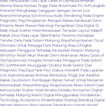
Balik Penyusunan Grid Layar Gates of Olympus
Pemilihan
Skema Warna Kontras Tinggi Pada Antarmuka PG Soft
Langkah
Preventif Menghadapi Gangguan Jaringan Server Live
Kasino
Pentingnya Synchronous Audio Rendering Pada Engine
Pragmatic Play
Pengalaman Navigasi Bebas Hambatan Demi
Efisiensi Akses Maxwin
Teknologi Pengolahan Citra Digital Di
Balik Visual Scatter Hitam
Kesesuaian Tampilan Layout Adaptif
Kakek Zeus Pada Layar Tablet
Faktor Penentu Kestabilan
Transfer Data Pada Sistem Mahjong Ways
Penyimpanan Cloud
Otomatis Untuk Menjaga Data Mahjong Ways 2
Tingkat
Kepuasan Pengguna Terhadap Kecepatan Respon Mahjong
Wins
Fitur Reset Akun Mandiri Demi Keamanan Akses Gates of
Olympus
Inovasi Integrasi Antarmuka Pengguna Pada Sistem
PG Soft
Meneliti Keunggulan Struktur Kode Sistem Dari
Pragmatic Play
Daya Tarik Fitur Diskusi Interaktif Pada Layanan
Live Kasino
Visualisasi Animasi Beresolusi Tinggi Dari Karakter
Kakek Zeus
Sistem Pembagian Beban Server Untuk Menjamin
Ketersediaan Maxwin
Menguji Responsivitas Akses Sistem Saat
Kemunculan Scatter Hitam
Analisis Perilaku Konsumen Digital
terhadap Mahjong Kasino Digital Menggunakan Pendekatan
Technology Acceptance Model
Analisis Strategi Branding Digital
dengan Mahjong Ways sebagai Pendukung Industri Kreatif