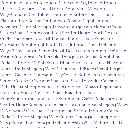
Penurunan Latensi Jaringan Pragmatic Play
Perbandingan
Efisiensi Konsumsi Daya Baterai Antar Versi Mahjong
Ways
Standar Kepatuhan Keamanan Sistem Digital Pada
Platform Live Kasino
Pentingnya Respon Cepat Tombol
Navigasi Dalam Mencapai Maxwin
Manajemen Memori Cache
Sistem Saat Pemrosesan Efek Scatter Hitam
Detail Desain
Grafis Dan Animasi Visual Tingkat Tinggi Kakek Zeus
Fitur
Otomatis Penghemat Kuota Data Internet Pada Mahjong
Ways 2
Daya Tahan Server Pusat Dalam Menampung Trafik Live
Kasino
Kustomisasi Antarmuka Pengguna Sesuai Kebutuhan
Pada Platform PG Soft
Kemudahan Aksesibilitas Fitur Navigasi
Utama Pada Mahjong Wins
Pentingnya Efisiensi Script Engine
Utama Garapan Pragmatic Play
Analisis Ketahanan Infrastruktur
Server Gates of Olympus Saat Jam Sibuk
Prosedur Caching
Data Untuk Mempercepat Loading Akses Maxwin
Kejernihan
Frekuensi Audio Dan Efek Suara Karakter Kakek
Zeus
Keunggulan Tata Letak Komponen Grafis Pada Tampilan
Scatter Hitam
Kecepatan Loading Halaman Awal Mahjong Ways
Di Network 5G
Evaluasi Penggunaan Sistem Memory Cache
Pada Platform Mahjong Wins
Kriteria Perangkat Handphone
Yang Kompatibel Dengan Mahjong Ways 2
Sisi Matematika Di