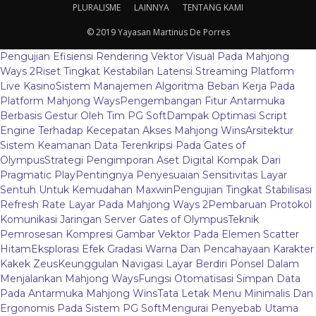
PLURALISME
LAINNYA
TENTANG KAMI
© 2019 Yayasan Martinus De Porres
Pengujian Efisiensi Rendering Vektor Visual Pada Mahjong
Ways 2
Riset Tingkat Kestabilan Latensi Streaming Platform
Live Kasino
Sistem Manajemen Algoritma Beban Kerja Pada
Platform Mahjong Ways
Pengembangan Fitur Antarmuka
Berbasis Gestur Oleh Tim PG Soft
Dampak Optimasi Script
Engine Terhadap Kecepatan Akses Mahjong Wins
Arsitektur
Sistem Keamanan Data Terenkripsi Pada Gates of
Olympus
Strategi Pengimporan Aset Digital Kompak Dari
Pragmatic Play
Pentingnya Penyesuaian Sensitivitas Layar
Sentuh Untuk Kemudahan Maxwin
Pengujian Tingkat Stabilisasi
Refresh Rate Layar Pada Mahjong Ways 2
Pembaruan Protokol
Komunikasi Jaringan Server Gates of Olympus
Teknik
Pemrosesan Kompresi Gambar Vektor Pada Elemen Scatter
Hitam
Eksplorasi Efek Gradasi Warna Dan Pencahayaan Karakter
Kakek Zeus
Keunggulan Navigasi Layar Berdiri Ponsel Dalam
Menjalankan Mahjong Ways
Fungsi Otomatisasi Simpan Data
Pada Antarmuka Mahjong Wins
Tata Letak Menu Minimalis Dan
Ergonomis Pada Sistem PG Soft
Mengurai Penyebab Utama