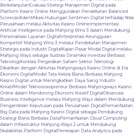
Berkelanjutan
Evaluasi Strategi Manajemen Digital pada
Platform Kasino Online Menggunakan Pendekatan Balanced
Scorecard
Identifikasi Hubungan Sentimen Digital terhadap Nilai
Perusahaan melalui Aktivitas Kasino Online
Implementasi
Artificial Intelligence pada Mahjong Wins 3 dalam Mendukung
Personalisasi Layanan Digital
Interpretasi Keunggulan
Kompetitif Mahjong Wins 3 melalui Pendekatan Manajemen
Strategis pada Industri Digital
Kajian Pasar Modal Digital melalui
Mahjong Ways sebagai Ilustrasi Dinamika Investasi Berbasis
Teknologi
Korelasi Pergerakan Saham Sektor Teknologi
Dikaitkan dengan Aktivitas Mahjongways Kasino Online di Era
Ekonomi Digital
Model Tata Kelola Bisnis Berbasis Mahjong
Kasino Digital untuk Meningkatkan Daya Saing Industri
Kreatif
Model Teknososiopreneur Berbasis Mahjongways Kasino
Online dalam Mendorong Ekonomi Kreatif Digital
Observasi
Business Intelligence melalui Mahjong Ways dalam Mendukung
Pengambilan Keputusan pada Perusahaan Digital
Pemanfaatan
Big Data pada Mahjong Kasino Digital sebagai Pendukung
Strategi Bisnis Berbasis Data
Pemanfaatan Cloud Computing
dalam Infrastruktur Mahjong Ways 2 untuk Mendukung
Skalabilitas Platform Digital
Penerapan Data Analytics pada