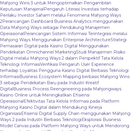
Mahjong Wins 3 untuk Mengoptimalkan Pengambilan
Keputusan Manajerial
Pengaruh Literasi Investasi terhadap
Perilaku Investor Saham melalui Fenomena Mahjong Ways
2
Perancangan Dashboard Business Analytics menggunakan
Data Mahjong Ways sebagai Pendukung Manajemen
Operasional
Perancangan Sistem Informasi Terintegrasi melalui
Mahjong Ways Menggunakan Enterprise Architecture
Strategi
Pemasaran Digital pada Kasino Digital Menggunakan
Pendekatan Omnichannel Marketing
Studi Manajemen Risiko
Digital melalui Mahjong Ways 2 dalam Perspektif Tata Kelola
Teknologi Informasi
Verifikasi Pengaruh User Experience
terhadap Loyalitas Pengguna Kasino Digital Berbasis Teknologi
Informasi
Business Ecosystem Mapping berbasis Mahjong Wins
3 sebagai Pendekatan Baru pada Industri Kreatif
Digital
Business Process Reengineering pada Mahjongways
Kasino Online untuk Meningkatkan Efisiensi
Operasional
Efektivitas Tata Kelola Informasi pada Platform
Mahjong Kasino Digital dalam Mendukung Kinerja
Organisasi
Efisiensi Digital Supply Chain menggunakan Mahjong
Ways 2 pada Industri Berbasis Teknologi
Eksplorasi Business
Model Canvas pada Platform Mahjong Ways untuk Mendorong