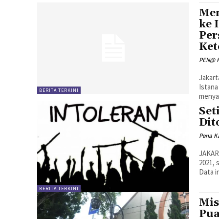
Men
ke 
Per
Ket
PEN@ K
Jakart
Istana
BERITA TERKINI
menyam
Set
Dit
Pena Ka
JAKART
2021, 
Data in
BERITA TERKINI
Mis
Pua