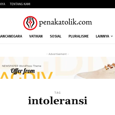
NNYA
TENTANG KAMI
ANCANEGARA
VATIKAN
SOSIAL
PLURALISME
LAINNYA
- Advertisement -
TAG
intoleransi