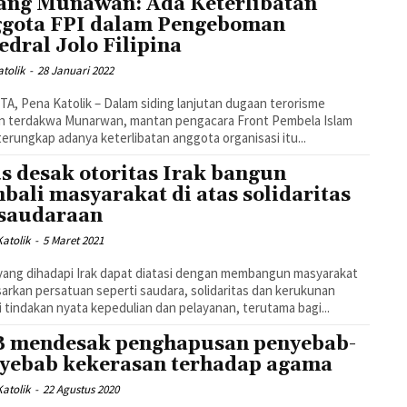
ang Munawan: Ada Keterlibatan
gota FPI dalam Pengeboman
edral Jolo Filipina
tolik
-
28 Januari 2022
A, Pena Katolik – Dalam siding lanjutan dugaan terorisme
n terdakwa Munarwan, mantan pengacara Front Pembela Islam
 terungkap adanya keterlibatan anggota organisasi itu...
s desak otoritas Irak bangun
bali masyarakat di atas solidaritas
saudaraan
atolik
-
5 Maret 2021
 yang dihadapi Irak dapat diatasi dengan membangun masyarakat
arkan persatuan seperti saudara, solidaritas dan kerukunan
i tindakan nyata kepedulian dan pelayanan, terutama bagi...
 mendesak penghapusan penyebab-
yebab kekerasan terhadap agama
atolik
-
22 Agustus 2020