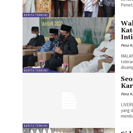
Peneta
BERITA TERKINI
Wal
Kat
Int
Pena Ka
MALANG
tolera
disamp
BERITA TERKINI
Seo
Kar
Pena Ka
LIVERP
yang d
membat
BERITA TERKINI