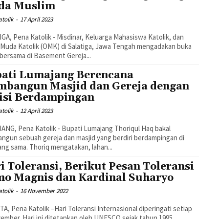
da Muslim
tolik
-
17 April 2023
GA, Pena Katolik - Misdinar, Keluarga Mahasiswa Katolik, dan
Muda Katolik (OMK) di Salatiga, Jawa Tengah mengadakan buka
bersama di Basement Gereja...
ati Lumajang Berencana
bangun Masjid dan Gereja dengan
isi Berdampingan
tolik
-
12 April 2023
NG, Pena Katolik - Bupati Lumajang Thoriqul Haq bakal
gun sebuah gereja dan masjid yang berdiri berdampingan di
ang sama. Thoriq mengatakan, lahan...
i Toleransi, Berikut Pesan Toleransi
o Magnis dan Kardinal Suharyo
tolik
-
16 November 2022
A, Pena Katolik –Hari Toleransi Internasional diperingati setiap
ember. Hari ini ditetapkan oleh UNESCO sejak tahun 1995.