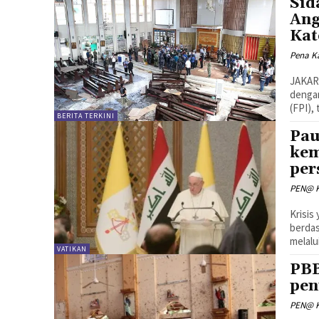
Sid
Ang
Kat
Pena Ka
JAKART
denga
(FPI),
BERITA TERKINI
Pau
kem
per
PEN@ K
Krisis
berdas
melalu
VATIKAN
PBB
pen
PEN@ K