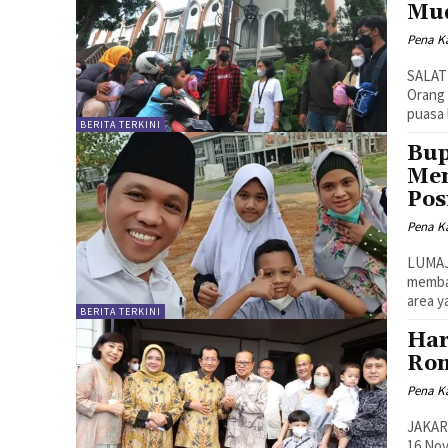
Mu
Pena Ka
SALATI
Orang 
puasa 
BERITA TERKINI
Bup
Mem
Pos
Pena Ka
LUMAJA
memban
area y
BERITA TERKINI
Har
Rom
Pena Ka
JAKART
16 Nov