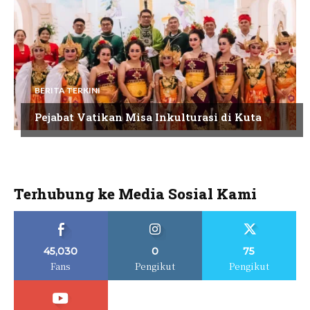
BERITA TERKINI
Pejabat Vatikan Misa Inkulturasi di Kuta
Terhubung ke Media Sosial Kami
45,030
0
75
Fans
Pengikut
Pengikut