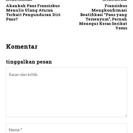
Akankah Paus Fransiskus
Fransiskus
Menulis Ulang Aturan
Mengkonfirmasi
Terkait Pengunduran Diri
Beatifikasi “Paus yang
Paus?
Tersenyum”, Pernah
Menegur Keras Serikat
Yesus
Komentar
tinggalkan pesan
Saran
dan
Na
kritik: