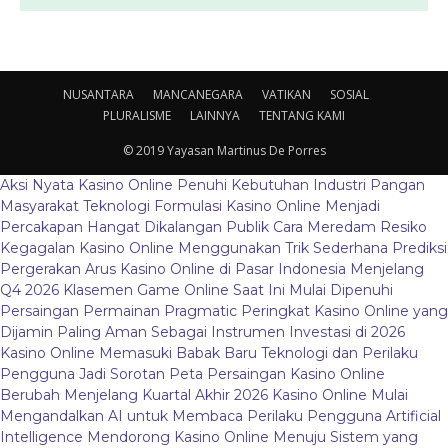
NUSANTARA
MANCANEGARA
VATIKAN
SOSIAL
PLURALISME
LAINNYA
TENTANG KAMI
© 2019 Yayasan Martinus De Porres
Aksi Nyata Kasino Online Penuhi Kebutuhan Industri Pangan
Masyarakat
Teknologi Formulasi Kasino Online Menjadi
Percakapan Hangat Dikalangan Publik
Cara Meredam Resiko
Kegagalan Kasino Online Menggunakan Trik Sederhana
Prediksi
Pergerakan Arus Kasino Online di Pasar Indonesia Menjelang
Q4 2026
Klasemen Game Online Saat Ini Mulai Dipenuhi
Persaingan Permainan Pragmatic
Peringkat Kasino Online yang
Dijamin Paling Aman Sebagai Instrumen Investasi di 2026
Kasino Online Memasuki Babak Baru Teknologi dan Perilaku
Pengguna Jadi Sorotan
Peta Persaingan Kasino Online
Berubah Menjelang Kuartal Akhir 2026
Kasino Online Mulai
Mengandalkan AI untuk Membaca Perilaku Pengguna
Artificial
Intelligence Mendorong Kasino Online Menuju Sistem yang