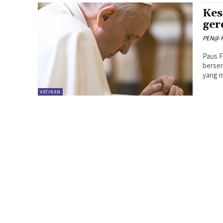
Kes
ger
PEN@ K
Paus F
bersen
yang 
VATIKAN