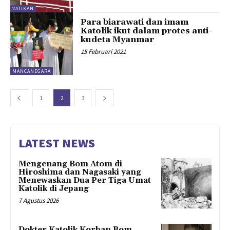
VATIKAN
Para biarawati dan imam
Katolik ikut dalam protes anti-
kudeta Myanmar
15 Februari 2021
MANCANEGARA
1
2
3
LATEST NEWS
Mengenang Bom Atom di
Hiroshima dan Nagasaki yang
Menewaskan Dua Per Tiga Umat
Katolik di Jepang
7 Agustus 2026
Dokter Katolik Korban Bom