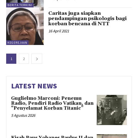
BERITA TERKINI
Caritas juga siapkan
pendampingan psikologis bagi
korban bencana di NTT
16 April 2021
KEGEREJAAN
1
2
LATEST NEWS
Guglielmo Marconi: Penemu
Radio, Pendiri Radio Vatikan, dan
“Penyelamat Korban Titanic”
5 Agustus 2026
Kisah Paus Yohanes Paulus II dan