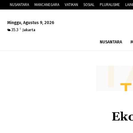
NUSANTARA
MANCANEGARA
VATIKAN
SOSIAL
PLURALISME
LAI
Minggu, Agustus 9, 2026
35.3
C
Jakarta
NUSANTARA
M
Eko