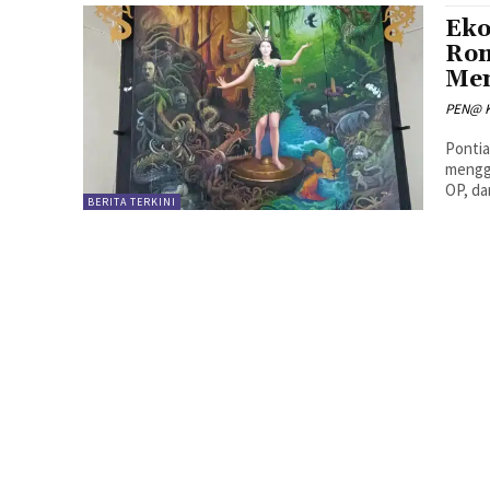
Eko
Rom
Mem
PEN@ K
Pontia
mengg
OP, da
BERITA TERKINI