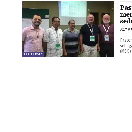
Pas
men
sed
PEN@ K
Pastor
sebag
(MSC) 
BERITA FOTO