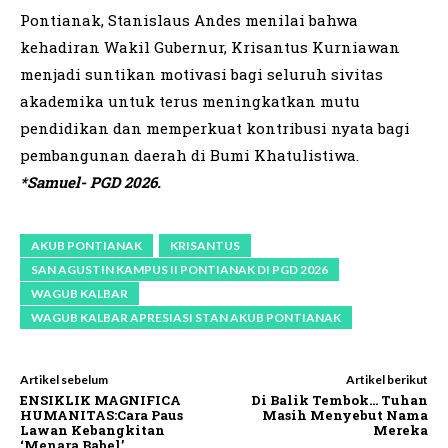
Pontianak, Stanislaus Andes menilai bahwa
kehadiran Wakil Gubernur, Krisantus Kurniawan
menjadi suntikan motivasi bagi seluruh sivitas
akademika untuk terus meningkatkan mutu
pendidikan dan memperkuat kontribusi nyata bagi
pembangunan daerah di Bumi Khatulistiwa.
*Samuel- PGD 2026.
AKUB PONTIANAK
KRISANTUS
SAN AGUSTIN KAMPUS II PONTIANAK DI PGD 2026
WAGUB KALBAR
WAGUB KALBAR APRESIASI STAN AKUB PONTIANAK
Artikel sebelum
Artikel berikut
ENSIKLIK MAGNIFICA
Di Balik Tembok… Tuhan
HUMANITAS:Cara Paus
Masih Menyebut Nama
Lawan Kebangkitan
Mereka
‘Menara Babel’