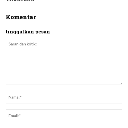
Komentar
tinggalkan pesan
Saran
dan
Na
kritik:
Ema