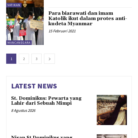
VATIKAN
Para biarawati dan imam
Katolik ikut dalam protes anti-
kudeta Myanmar
15 Februari 2021
MANCANEGARA
1
2
3
LATEST NEWS
St. Dominikus: Pewarta yang
Lahir dari Sebuah Mimpi
8 Agustus 2026
Nisan St Dominikus yang