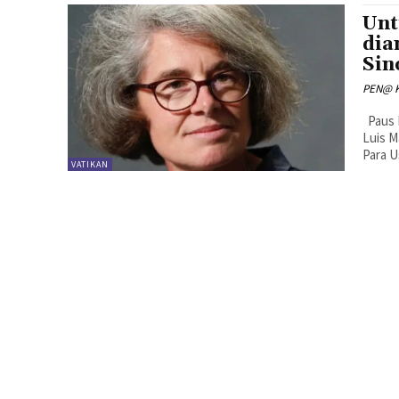
Unt
dia
Sin
PEN@ K
Paus Fransiskus mengangkat Suster Nathalie Becquart dan Pastor
Luis M
Para U
VATIKAN