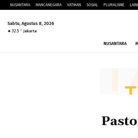
NUSANTARA
MANCANEGARA
VATIKAN
SOSIAL
PLURALISME
LAI
Sabtu, Agustus 8, 2026
32.5
C
Jakarta
NUSANTARA
M
Pasto