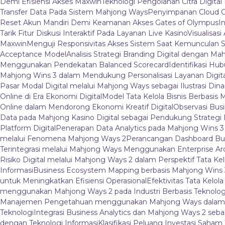
Demi Efisiensi Akses Maxwin
Teknologi Pengolahan Citra Digital 
Transfer Data Pada Sistem Mahjong Ways
Penyimpanan Cloud O
Reset Akun Mandiri Demi Keamanan Akses Gates of Olympus
I
Tarik Fitur Diskusi Interaktif Pada Layanan Live Kasino
Visualisas
Maxwin
Menguji Responsivitas Akses Sistem Saat Kemunculan S
Acceptance Model
Analisis Strategi Branding Digital dengan M
Menggunakan Pendekatan Balanced Scorecard
Identifikasi Hu
Mahjong Wins 3 dalam Mendukung Personalisasi Layanan Digita
Pasar Modal Digital melalui Mahjong Ways sebagai Ilustrasi Dina
Online di Era Ekonomi Digital
Model Tata Kelola Bisnis Berbasis 
Online dalam Mendorong Ekonomi Kreatif Digital
Observasi Bus
Data pada Mahjong Kasino Digital sebagai Pendukung Strategi B
Platform Digital
Penerapan Data Analytics pada Mahjong Wins 
melalui Fenomena Mahjong Ways 2
Perancangan Dashboard Bu
Terintegrasi melalui Mahjong Ways Menggunakan Enterprise Ar
Risiko Digital melalui Mahjong Ways 2 dalam Perspektif Tata Kel
Informasi
Business Ecosystem Mapping berbasis Mahjong Wins 3 
untuk Meningkatkan Efisiensi Operasional
Efektivitas Tata Kelo
menggunakan Mahjong Ways 2 pada Industri Berbasis Teknolog
Manajemen Pengetahuan menggunakan Mahjong Ways dalam Li
Teknologi
Integrasi Business Analytics dan Mahjong Ways 2 se
dengan Teknologi Informasi
Klasifikasi Peluang Investasi Saham