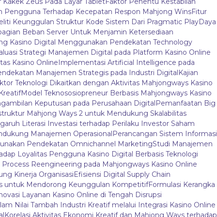
f Kakek Zeus Pada Layar Tablet
Faktor Penentu Kestabilan
an Pengguna Terhadap Kecepatan Respon Mahjong Wins
Fitur
liti Keunggulan Struktur Kode Sistem Dari Pragmatic Play
Daya
agian Beban Server Untuk Menjamin Ketersediaan
jong Kasino Digital Menggunakan Pendekatan Technology
aluasi Strategi Manajemen Digital pada Platform Kasino Online
tas Kasino Online
Implementasi Artificial Intelligence pada
endekatan Manajemen Strategis pada Industri Digital
Kajian
ktor Teknologi Dikaitkan dengan Aktivitas Mahjongways Kasino
Kreatif
Model Teknososiopreneur Berbasis Mahjongways Kasino
gambilan Keputusan pada Perusahaan Digital
Pemanfaatan Big
truktur Mahjong Ways 2 untuk Mendukung Skalabilitas
aruh Literasi Investasi terhadap Perilaku Investor Saham
endukung Manajemen Operasional
Perancangan Sistem Informasi
nggunakan Pendekatan Omnichannel Marketing
Studi Manajemen
adap Loyalitas Pengguna Kasino Digital Berbasis Teknologi
 Process Reengineering pada Mahjongways Kasino Online
ung Kinerja Organisasi
Efisiensi Digital Supply Chain
ys untuk Mendorong Keunggulan Kompetitif
Formulasi Kerangka
novasi Layanan Kasino Online di Tengah Disrupsi
am Nilai Tambah Industri Kreatif melalui Integrasi Kasino Online
al
Korelasi Aktivitas Ekonomi Kreatif dan Mahjong Ways terhadap