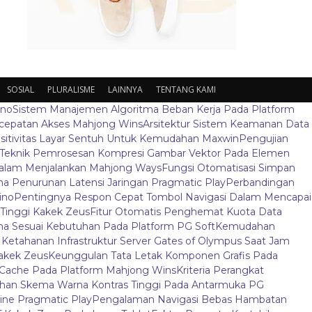
SOSIAL
PLURALISME
LAINNYA
TENTANG KAMI
ino
Sistem Manajemen Algoritma Beban Kerja Pada Platform
ecepatan Akses Mahjong Wins
Arsitektur Sistem Keamanan Data
sitivitas Layar Sentuh Untuk Kemudahan Maxwin
Pengujian
Teknik Pemrosesan Kompresi Gambar Vektor Pada Elemen
 Dalam Menjalankan Mahjong Ways
Fungsi Otomatisasi Simpan
 Penurunan Latensi Jaringan Pragmatic Play
Perbandingan
ino
Pentingnya Respon Cepat Tombol Navigasi Dalam Mencapai
t Tinggi Kakek Zeus
Fitur Otomatis Penghemat Kuota Data
a Sesuai Kebutuhan Pada Platform PG Soft
Kemudahan
s Ketahanan Infrastruktur Server Gates of Olympus Saat Jam
Kakek Zeus
Keunggulan Tata Letak Komponen Grafis Pada
Cache Pada Platform Mahjong Wins
Kriteria Perangkat
ihan Skema Warna Kontras Tinggi Pada Antarmuka PG
ine Pragmatic Play
Pengalaman Navigasi Bebas Hambatan