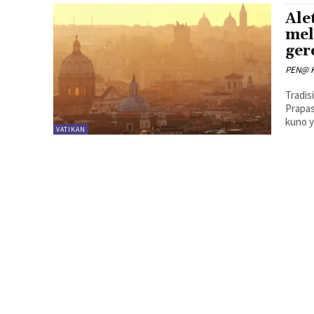
Ale
mel
ger
PEN@ K
Tradis
Prapas
kuno y
VATIKAN