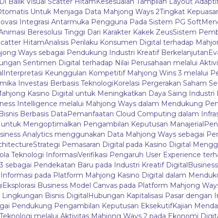
Di Balik Visual Scatter Hitam
Kesesuaian Tampilan Layout Adapti
tomatis Untuk Menjaga Data Mahjong Ways 2
Tingkat Kepuas
novasi Integrasi Antarmuka Pengguna Pada Sistem PG Soft
Mene
i Animasi Beresolusi Tinggi Dari Karakter Kakek Zeus
Sistem Pemb
catter Hitam
Analisis Perilaku Konsumen Digital terhadap Mah
ahjong Ways sebagai Pendukung Industri Kreatif Berkelanjutan
Ev
bungan Sentimen Digital terhadap Nilai Perusahaan melalui Aktivi
l
Interpretasi Keunggulan Kompetitif Mahjong Wins 3 melalui P
mika Investasi Berbasis Teknologi
Korelasi Pergerakan Saham Se
Mahjong Kasino Digital untuk Meningkatkan Daya Saing Industri 
iness Intelligence melalui Mahjong Ways dalam Mendukung Pen
isnis Berbasis Data
Pemanfaatan Cloud Computing dalam Infras
3 untuk Mengoptimalkan Pengambilan Keputusan Manajerial
Peng
siness Analytics menggunakan Data Mahjong Ways sebagai P
chitecture
Strategi Pemasaran Digital pada Kasino Digital Me
ola Teknologi Informasi
Verifikasi Pengaruh User Experience terh
sebagai Pendekatan Baru pada Industri Kreatif Digital
Business
la Informasi pada Platform Mahjong Kasino Digital dalam Menduk
i
Eksplorasi Business Model Canvas pada Platform Mahjong Wa
ngkungan Bisnis Digital
Hubungan Kapitalisasi Pasar dengan I
bagai Pendukung Pengambilan Keputusan Eksekutif
Kajian Mendal
 Teknologi melalui Aktivitas Mahjong Ways 2 pada Ekonomi Digit