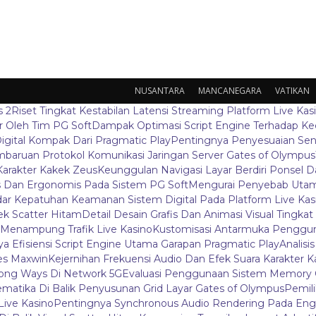
NUSANTARA
MANCANEGARA
VATIKAN
s 2
Riset Tingkat Kestabilan Latensi Streaming Platform Live Kas
 Oleh Tim PG Soft
Dampak Optimasi Script Engine Terhadap K
igital Kompak Dari Pragmatic Play
Pentingnya Penyesuaian Sen
baruan Protokol Komunikasi Jaringan Server Gates of Olympus
Karakter Kakek Zeus
Keunggulan Navigasi Layar Berdiri Ponsel
s Dan Ergonomis Pada Sistem PG Soft
Mengurai Penyebab Utama
ar Kepatuhan Keamanan Sistem Digital Pada Platform Live Kas
k Scatter Hitam
Detail Desain Grafis Dan Animasi Visual Tingka
 Menampung Trafik Live Kasino
Kustomisasi Antarmuka Penggun
a Efisiensi Script Engine Utama Garapan Pragmatic Play
Analisi
es Maxwin
Kejernihan Frekuensi Audio Dan Efek Suara Karakter 
ong Ways Di Network 5G
Evaluasi Penggunaan Sistem Memory 
ematika Di Balik Penyusunan Grid Layar Gates of Olympus
Pemil
ive Kasino
Pentingnya Synchronous Audio Rendering Pada Eng