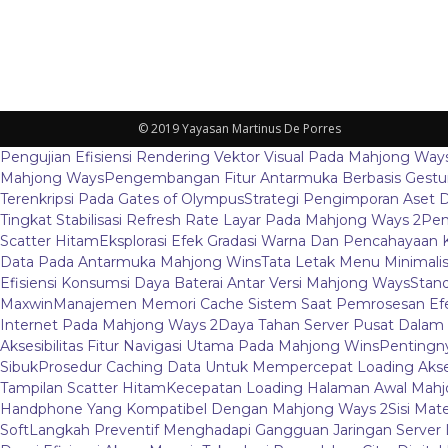
© 2019 Yayasan Martinus De Porres
Pengujian Efisiensi Rendering Vektor Visual Pada Mahjong Way
Mahjong Ways
Pengembangan Fitur Antarmuka Berbasis Gestur
Terenkripsi Pada Gates of Olympus
Strategi Pengimporan Aset D
Tingkat Stabilisasi Refresh Rate Layar Pada Mahjong Ways 2
Pem
Scatter Hitam
Eksplorasi Efek Gradasi Warna Dan Pencahayaan 
Data Pada Antarmuka Mahjong Wins
Tata Letak Menu Minimali
Efisiensi Konsumsi Daya Baterai Antar Versi Mahjong Ways
Stand
Maxwin
Manajemen Memori Cache Sistem Saat Pemrosesan Efe
Internet Pada Mahjong Ways 2
Daya Tahan Server Pusat Dalam
Aksesibilitas Fitur Navigasi Utama Pada Mahjong Wins
Pentingny
Sibuk
Prosedur Caching Data Untuk Mempercepat Loading Aks
Tampilan Scatter Hitam
Kecepatan Loading Halaman Awal Mahj
Handphone Yang Kompatibel Dengan Mahjong Ways 2
Sisi Mat
Soft
Langkah Preventif Menghadapi Gangguan Jaringan Server L