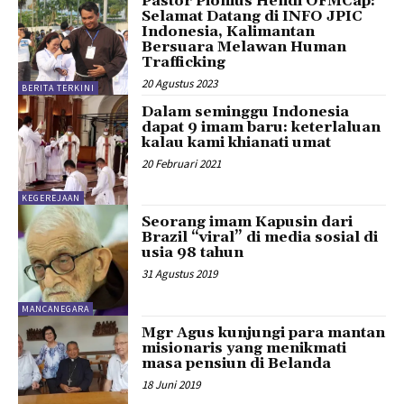
Pastor Pionius Hendi OFMCap:
Selamat Datang di INFO JPIC
Indonesia, Kalimantan
Bersuara Melawan Human
Trafficking
20 Agustus 2023
BERITA TERKINI
Dalam seminggu Indonesia
dapat 9 imam baru: keterlaluan
kalau kami khianati umat
20 Februari 2021
KEGEREJAAN
Seorang imam Kapusin dari
Brazil “viral” di media sosial di
usia 98 tahun
31 Agustus 2019
MANCANEGARA
Mgr Agus kunjungi para mantan
misionaris yang menikmati
masa pensiun di Belanda
18 Juni 2019