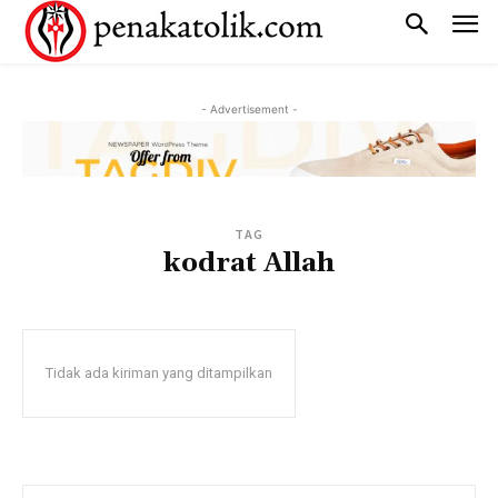
- Advertisement -
TAG
kodrat Allah
Tidak ada kiriman yang ditampilkan