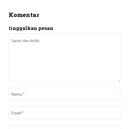
Komentar
tinggalkan pesan
Saran
dan
Nam
kritik:
Emai
Webs