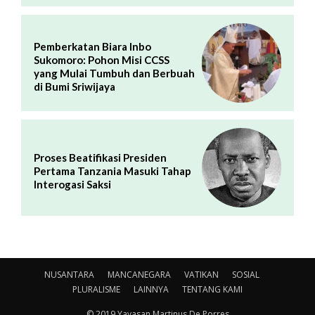
Pemberkatan Biara Inbo
Sukomoro: Pohon Misi CCSS
yang Mulai Tumbuh dan Berbuah
di Bumi Sriwijaya
Proses Beatifikasi Presiden
Pertama Tanzania Masuki Tahap
Interogasi Saksi
NUSANTARA
MANCANEGARA
VATIKAN
SOSIAL
PLURALISME
LAINNYA
TENTANG KAMI
© 2019 Yayasan Martinus De Porres