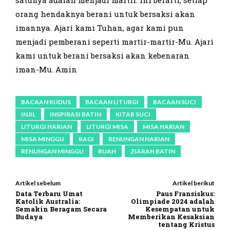
orang hendaknya berani untuk bersaksi akan
imannya. Ajari kami Tuhan, agar kami pun
menjadi pemberani seperti martir-martir-Mu. Ajari
kami untuk berani bersaksi akan kebenaran
iman-Mu. Amin
BACAAN KUDUS
BACAAN LITURGI
BACAAN SUCI
INJIL
INSPIRASI BATIN
KITAB SUCI
LITURGI HARIAN
LITURGI MISA
MISA HARIAN
MISA MINGGU
RAGI
RENUNGAN HARIAN
RENUNGAN MINGGU
RUAH
ZIARAH BATIN
Artikel sebelum
Artikel berikut
Data Terbaru Umat
Paus Fransiskus:
Katolik Australia:
Olimpiade 2024 adalah
Semakin Beragam Secara
Kesempatan untuk
Budaya
Memberikan Kesaksian
tentang Kristus