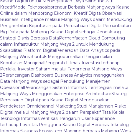
Kasino Digital untuk Meningkatkan Daya Saing Industri
Kreatif
Model Teknososiopreneur Berbasis Mahjongways Kasino
Online dalam Mendorong Ekonomi Kreatif Digital
Observasi
Business Intelligence melalui Mahjong Ways dalam Mendukung
Pengambilan Keputusan pada Perusahaan Digital
Pemanfaatan
Big Data pada Mahjong Kasino Digital sebagai Pendukung
Strategi Bisnis Berbasis Data
Pemanfaatan Cloud Computing
dalam Infrastruktur Mahjong Ways 2 untuk Mendukung
Skalabilitas Platform Digital
Penerapan Data Analytics pada
Mahjong Wins 3 untuk Mengoptimalkan Pengambilan
Keputusan Manajerial
Pengaruh Literasi Investasi terhadap
Perilaku Investor Saham melalui Fenomena Mahjong Ways
2
Perancangan Dashboard Business Analytics menggunakan
Data Mahjong Ways sebagai Pendukung Manajemen
Operasional
Perancangan Sistem Informasi Terintegrasi melalui
Mahjong Ways Menggunakan Enterprise Architecture
Strategi
Pemasaran Digital pada Kasino Digital Menggunakan
Pendekatan Omnichannel Marketing
Studi Manajemen Risiko
Digital melalui Mahjong Ways 2 dalam Perspektif Tata Kelola
Teknologi Informasi
Verifikasi Pengaruh User Experience
terhadap Loyalitas Pengguna Kasino Digital Berbasis Teknologi
Informasi
Business Ecosystem Mapping berbasis Mahjong Wins