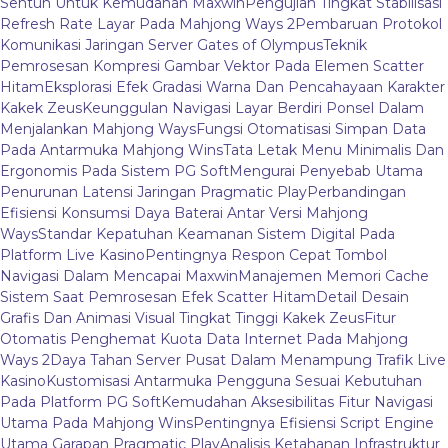
Sentuh Untuk Kemudahan Maxwin
Pengujian Tingkat Stabilisasi
Refresh Rate Layar Pada Mahjong Ways 2
Pembaruan Protokol
Komunikasi Jaringan Server Gates of Olympus
Teknik
Pemrosesan Kompresi Gambar Vektor Pada Elemen Scatter
Hitam
Eksplorasi Efek Gradasi Warna Dan Pencahayaan Karakter
Kakek Zeus
Keunggulan Navigasi Layar Berdiri Ponsel Dalam
Menjalankan Mahjong Ways
Fungsi Otomatisasi Simpan Data
Pada Antarmuka Mahjong Wins
Tata Letak Menu Minimalis Dan
Ergonomis Pada Sistem PG Soft
Mengurai Penyebab Utama
Penurunan Latensi Jaringan Pragmatic Play
Perbandingan
Efisiensi Konsumsi Daya Baterai Antar Versi Mahjong
Ways
Standar Kepatuhan Keamanan Sistem Digital Pada
Platform Live Kasino
Pentingnya Respon Cepat Tombol
Navigasi Dalam Mencapai Maxwin
Manajemen Memori Cache
Sistem Saat Pemrosesan Efek Scatter Hitam
Detail Desain
Grafis Dan Animasi Visual Tingkat Tinggi Kakek Zeus
Fitur
Otomatis Penghemat Kuota Data Internet Pada Mahjong
Ways 2
Daya Tahan Server Pusat Dalam Menampung Trafik Live
Kasino
Kustomisasi Antarmuka Pengguna Sesuai Kebutuhan
Pada Platform PG Soft
Kemudahan Aksesibilitas Fitur Navigasi
Utama Pada Mahjong Wins
Pentingnya Efisiensi Script Engine
Utama Garapan Pragmatic Play
Analisis Ketahanan Infrastruktur