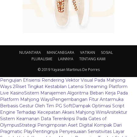
NUSANTARA
MANCANEGARA
VATIKAN
SOSIAL
PLURALISME
LAINNYA
TENTANG KAMI
© 2019 Yayasan Martinus De Porres
Pengujian Efisiensi Rendering Vektor Visual Pada Mahjong
Ways 2
Riset Tingkat Kestabilan Latensi Streaming Platform
Live Kasino
Sistem Manajemen Algoritma Beban Kerja Pada
Platform Mahjong Ways
Pengembangan Fitur Antarmuka
Berbasis Gestur Oleh Tim PG Soft
Dampak Optimasi Script
Engine Terhadap Kecepatan Akses Mahjong Wins
Arsitektur
Sistem Keamanan Data Terenkripsi Pada Gates of
Olympus
Strategi Pengimporan Aset Digital Kompak Dari
Pragmatic Play
Pentingnya Penyesuaian Sensitivitas Layar