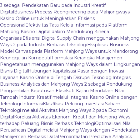
3 sebagai Pendekatan Baru pada Industri Kreatif
Digital
Business Process Reengineering pada Mahjongways
Kasino Online untuk Meningkatkan Efisiensi
Operasional
Efektivitas Tata Kelola Informasi pada Platform
Mahjong Kasino Digital dalam Mendukung Kinerja
Organisasi
Efisiensi Digital Supply Chain menggunakan Mahjong
Ways 2 pada Industri Berbasis Teknologi
Eksplorasi Business
Model Canvas pada Platform Mahjong Ways untuk Mendorong
Keunggulan Kompetitif
Formulasi Kerangka Manajemen
Pengetahuan menggunakan Mahjong Ways dalam Lingkungan
Bisnis Digital
Hubungan Kapitalisasi Pasar dengan Inovasi
Layanan Kasino Online di Tengah Disrupsi Teknologi
Integrasi
Business Analytics dan Mahjong Ways 2 sebagai Pendukung
Pengambilan Keputusan Eksekutif
Kajian Mendalam Nilai
Tambah Industri Kreatif melalui Integrasi Kasino Online dengan
Teknologi Informasi
Klasifikasi Peluang Investasi Saham
Teknologi melalui Aktivitas Mahjong Ways 2 pada Ekonomi
Digital
Korelasi Aktivitas Ekonomi Kreatif dan Mahjong Ways
terhadap Peluang Bisnis Berbasis Teknologi
Optimalisasi Nilai
Perusahaan Digital melalui Mahjong Ways dengan Pendekatan
Manajemen Berbasis Data
Pemanfaatan Predictive Analytics