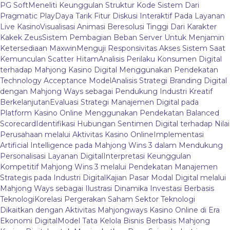
PG Soft
Meneliti Keunggulan Struktur Kode Sistem Dari
Pragmatic Play
Daya Tarik Fitur Diskusi Interaktif Pada Layanan
Live Kasino
Visualisasi Animasi Beresolusi Tinggi Dari Karakter
Kakek Zeus
Sistem Pembagian Beban Server Untuk Menjamin
Ketersediaan Maxwin
Menguji Responsivitas Akses Sistem Saat
Kemunculan Scatter Hitam
Analisis Perilaku Konsumen Digital
terhadap Mahjong Kasino Digital Menggunakan Pendekatan
Technology Acceptance Model
Analisis Strategi Branding Digital
dengan Mahjong Ways sebagai Pendukung Industri Kreatif
Berkelanjutan
Evaluasi Strategi Manajemen Digital pada
Platform Kasino Online Menggunakan Pendekatan Balanced
Scorecard
Identifikasi Hubungan Sentimen Digital terhadap Nilai
Perusahaan melalui Aktivitas Kasino Online
Implementasi
Artificial Intelligence pada Mahjong Wins 3 dalam Mendukung
Personalisasi Layanan Digital
Interpretasi Keunggulan
Kompetitif Mahjong Wins 3 melalui Pendekatan Manajemen
Strategis pada Industri Digital
Kajian Pasar Modal Digital melalui
Mahjong Ways sebagai Ilustrasi Dinamika Investasi Berbasis
Teknologi
Korelasi Pergerakan Saham Sektor Teknologi
Dikaitkan dengan Aktivitas Mahjongways Kasino Online di Era
Ekonomi Digital
Model Tata Kelola Bisnis Berbasis Mahjong