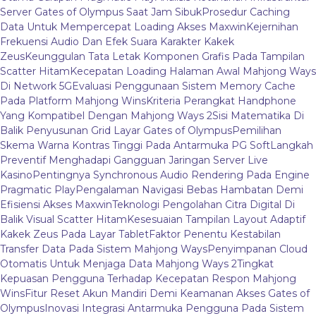
Server Gates of Olympus Saat Jam Sibuk
Prosedur Caching
Data Untuk Mempercepat Loading Akses Maxwin
Kejernihan
Frekuensi Audio Dan Efek Suara Karakter Kakek
Zeus
Keunggulan Tata Letak Komponen Grafis Pada Tampilan
Scatter Hitam
Kecepatan Loading Halaman Awal Mahjong Ways
Di Network 5G
Evaluasi Penggunaan Sistem Memory Cache
Pada Platform Mahjong Wins
Kriteria Perangkat Handphone
Yang Kompatibel Dengan Mahjong Ways 2
Sisi Matematika Di
Balik Penyusunan Grid Layar Gates of Olympus
Pemilihan
Skema Warna Kontras Tinggi Pada Antarmuka PG Soft
Langkah
Preventif Menghadapi Gangguan Jaringan Server Live
Kasino
Pentingnya Synchronous Audio Rendering Pada Engine
Pragmatic Play
Pengalaman Navigasi Bebas Hambatan Demi
Efisiensi Akses Maxwin
Teknologi Pengolahan Citra Digital Di
Balik Visual Scatter Hitam
Kesesuaian Tampilan Layout Adaptif
Kakek Zeus Pada Layar Tablet
Faktor Penentu Kestabilan
Transfer Data Pada Sistem Mahjong Ways
Penyimpanan Cloud
Otomatis Untuk Menjaga Data Mahjong Ways 2
Tingkat
Kepuasan Pengguna Terhadap Kecepatan Respon Mahjong
Wins
Fitur Reset Akun Mandiri Demi Keamanan Akses Gates of
Olympus
Inovasi Integrasi Antarmuka Pengguna Pada Sistem