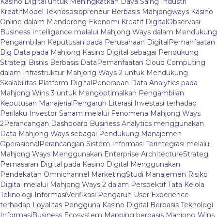
Kasino Digital untuk Meningkatkan Daya Saing Industri
Kreatif
Model Teknososiopreneur Berbasis Mahjongways Kasino
Online dalam Mendorong Ekonomi Kreatif Digital
Observasi
Business Intelligence melalui Mahjong Ways dalam Mendukung
Pengambilan Keputusan pada Perusahaan Digital
Pemanfaatan
Big Data pada Mahjong Kasino Digital sebagai Pendukung
Strategi Bisnis Berbasis Data
Pemanfaatan Cloud Computing
dalam Infrastruktur Mahjong Ways 2 untuk Mendukung
Skalabilitas Platform Digital
Penerapan Data Analytics pada
Mahjong Wins 3 untuk Mengoptimalkan Pengambilan
Keputusan Manajerial
Pengaruh Literasi Investasi terhadap
Perilaku Investor Saham melalui Fenomena Mahjong Ways
2
Perancangan Dashboard Business Analytics menggunakan
Data Mahjong Ways sebagai Pendukung Manajemen
Operasional
Perancangan Sistem Informasi Terintegrasi melalui
Mahjong Ways Menggunakan Enterprise Architecture
Strategi
Pemasaran Digital pada Kasino Digital Menggunakan
Pendekatan Omnichannel Marketing
Studi Manajemen Risiko
Digital melalui Mahjong Ways 2 dalam Perspektif Tata Kelola
Teknologi Informasi
Verifikasi Pengaruh User Experience
terhadap Loyalitas Pengguna Kasino Digital Berbasis Teknologi
Informasi
Business Ecosystem Mapping berbasis Mahjong Wins