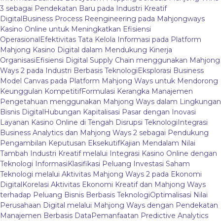
3 sebagai Pendekatan Baru pada Industri Kreatif
Digital
Business Process Reengineering pada Mahjongways
Kasino Online untuk Meningkatkan Efisiensi
Operasional
Efektivitas Tata Kelola Informasi pada Platform
Mahjong Kasino Digital dalam Mendukung Kinerja
Organisasi
Efisiensi Digital Supply Chain menggunakan Mahjong
Ways 2 pada Industri Berbasis Teknologi
Eksplorasi Business
Model Canvas pada Platform Mahjong Ways untuk Mendorong
Keunggulan Kompetitif
Formulasi Kerangka Manajemen
Pengetahuan menggunakan Mahjong Ways dalam Lingkungan
Bisnis Digital
Hubungan Kapitalisasi Pasar dengan Inovasi
Layanan Kasino Online di Tengah Disrupsi Teknologi
Integrasi
Business Analytics dan Mahjong Ways 2 sebagai Pendukung
Pengambilan Keputusan Eksekutif
Kajian Mendalam Nilai
Tambah Industri Kreatif melalui Integrasi Kasino Online dengan
Teknologi Informasi
Klasifikasi Peluang Investasi Saham
Teknologi melalui Aktivitas Mahjong Ways 2 pada Ekonomi
Digital
Korelasi Aktivitas Ekonomi Kreatif dan Mahjong Ways
terhadap Peluang Bisnis Berbasis Teknologi
Optimalisasi Nilai
Perusahaan Digital melalui Mahjong Ways dengan Pendekatan
Manajemen Berbasis Data
Pemanfaatan Predictive Analytics