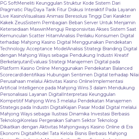
PG Soft
Meneliti Keunggulan Struktur Kode Sistem Dari
Pragmatic Play
Daya Tarik Fitur Diskusi Interaktif Pada Layanan
Live Kasino
Visualisasi Animasi Beresolusi Tinggi Dari Karakter
Kakek Zeus
Sistem Pembagian Beban Server Untuk Menjamin
Ketersediaan Maxwin
Menguji Responsivitas Akses Sistem Saat
Kemunculan Scatter Hitam
Analisis Perilaku Konsumen Digital
terhadap Mahjong Kasino Digital Menggunakan Pendekatan
Technology Acceptance Model
Analisis Strategi Branding Digital
dengan Mahjong Ways sebagai Pendukung Industri Kreatif
Berkelanjutan
Evaluasi Strategi Manajemen Digital pada
Platform Kasino Online Menggunakan Pendekatan Balanced
Scorecard
Identifikasi Hubungan Sentimen Digital terhadap Nilai
Perusahaan melalui Aktivitas Kasino Online
Implementasi
Artificial Intelligence pada Mahjong Wins 3 dalam Mendukung
Personalisasi Layanan Digital
Interpretasi Keunggulan
Kompetitif Mahjong Wins 3 melalui Pendekatan Manajemen
Strategis pada Industri Digital
Kajian Pasar Modal Digital melalui
Mahjong Ways sebagai Ilustrasi Dinamika Investasi Berbasis
Teknologi
Korelasi Pergerakan Saham Sektor Teknologi
Dikaitkan dengan Aktivitas Mahjongways Kasino Online di Era
Ekonomi Digital
Model Tata Kelola Bisnis Berbasis Mahjong