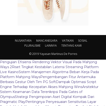
NUSANTARA
MANCANEGARA
VATIKAN
SOSIAL
PLURALISME
LAINNYA
TENTANG KAMI
© 2019 Yayasan Martinus De Porres
Pengujian Efisiensi Rendering Vektor Visual Pada Mahjong
Ways 2
Riset Tingkat Kestabilan Latensi Streaming Platform
Live Kasino
Sistem Manajemen Algoritma Beban Kerja Pada
Platform Mahjong Ways
Pengembangan Fitur Antarmuka
Berbasis Gestur Oleh Tim PG Soft
Dampak Optimasi Script
Engine Terhadap Kecepatan Akses Mahjong Wins
Arsitektur
Sistem Keamanan Data Terenkripsi Pada Gates of
Olympus
Strategi Pengimporan Aset Digital Kompak Dari
Pragmatic Play
Pentingnya Penyesuaian Sensitivitas Layar