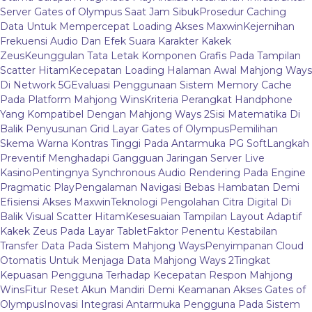
Server Gates of Olympus Saat Jam Sibuk
Prosedur Caching
Data Untuk Mempercepat Loading Akses Maxwin
Kejernihan
Frekuensi Audio Dan Efek Suara Karakter Kakek
Zeus
Keunggulan Tata Letak Komponen Grafis Pada Tampilan
Scatter Hitam
Kecepatan Loading Halaman Awal Mahjong Ways
Di Network 5G
Evaluasi Penggunaan Sistem Memory Cache
Pada Platform Mahjong Wins
Kriteria Perangkat Handphone
Yang Kompatibel Dengan Mahjong Ways 2
Sisi Matematika Di
Balik Penyusunan Grid Layar Gates of Olympus
Pemilihan
Skema Warna Kontras Tinggi Pada Antarmuka PG Soft
Langkah
Preventif Menghadapi Gangguan Jaringan Server Live
Kasino
Pentingnya Synchronous Audio Rendering Pada Engine
Pragmatic Play
Pengalaman Navigasi Bebas Hambatan Demi
Efisiensi Akses Maxwin
Teknologi Pengolahan Citra Digital Di
Balik Visual Scatter Hitam
Kesesuaian Tampilan Layout Adaptif
Kakek Zeus Pada Layar Tablet
Faktor Penentu Kestabilan
Transfer Data Pada Sistem Mahjong Ways
Penyimpanan Cloud
Otomatis Untuk Menjaga Data Mahjong Ways 2
Tingkat
Kepuasan Pengguna Terhadap Kecepatan Respon Mahjong
Wins
Fitur Reset Akun Mandiri Demi Keamanan Akses Gates of
Olympus
Inovasi Integrasi Antarmuka Pengguna Pada Sistem