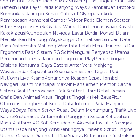
Sentuh Untuk Kemudahan Maxwin
Pengujian Tingkat Stabilisasi
Refresh Rate Layar Pada Mahjong Ways 2
Pembaruan Protokol
Komunikasi Jaringan Server Gates of Olympus
Teknik
Pemrosesan Kompresi Gambar Vektor Pada Elemen Scatter
Hitam
Eksplorasi Efek Gradasi Warna Dan Pencahayaan Karakter
Kakek Zeus
Keunggulan Navigasi Layar Berdiri Ponsel Dalam
Menjalankan Mahjong Ways
Fungsi Otomatisasi Simpan Data
Pada Antarmuka Mahjong Wins
Tata Letak Menu Minimalis Dan
Ergonomis Pada Sistem PG Soft
Mengurai Penyebab Utama
Penurunan Latensi Jaringan Pragmatic Play
Perbandingan
Efisiensi Konsumsi Daya Baterai Antar Versi Mahjong
Ways
Standar Kepatuhan Keamanan Sistem Digital Pada
Platform Live Kasino
Pentingnya Respon Cepat Tombol
Navigasi Dalam Mencapai Maxwin
Manajemen Memori Cache
Sistem Saat Pemrosesan Efek Scatter Hitam
Detail Desain
Grafis Dan Animasi Visual Tingkat Tinggi Kakek Zeus
Fitur
Otomatis Penghemat Kuota Data Internet Pada Mahjong
Ways 2
Daya Tahan Server Pusat Dalam Menampung Trafik Live
Kasino
Kustomisasi Antarmuka Pengguna Sesuai Kebutuhan
Pada Platform PG Soft
Kemudahan Aksesibilitas Fitur Navigasi
Utama Pada Mahjong Wins
Pentingnya Efisiensi Script Engine
Utama Garapan Pragmatic Play
Analisis Ketahanan Infrastruktur