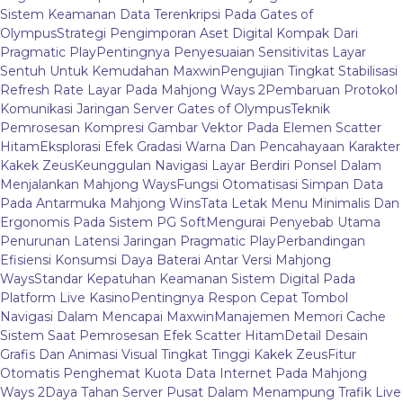
Sistem Keamanan Data Terenkripsi Pada Gates of
Olympus
Strategi Pengimporan Aset Digital Kompak Dari
Pragmatic Play
Pentingnya Penyesuaian Sensitivitas Layar
Sentuh Untuk Kemudahan Maxwin
Pengujian Tingkat Stabilisasi
Refresh Rate Layar Pada Mahjong Ways 2
Pembaruan Protokol
Komunikasi Jaringan Server Gates of Olympus
Teknik
Pemrosesan Kompresi Gambar Vektor Pada Elemen Scatter
Hitam
Eksplorasi Efek Gradasi Warna Dan Pencahayaan Karakter
Kakek Zeus
Keunggulan Navigasi Layar Berdiri Ponsel Dalam
Menjalankan Mahjong Ways
Fungsi Otomatisasi Simpan Data
Pada Antarmuka Mahjong Wins
Tata Letak Menu Minimalis Dan
Ergonomis Pada Sistem PG Soft
Mengurai Penyebab Utama
Penurunan Latensi Jaringan Pragmatic Play
Perbandingan
Efisiensi Konsumsi Daya Baterai Antar Versi Mahjong
Ways
Standar Kepatuhan Keamanan Sistem Digital Pada
Platform Live Kasino
Pentingnya Respon Cepat Tombol
Navigasi Dalam Mencapai Maxwin
Manajemen Memori Cache
Sistem Saat Pemrosesan Efek Scatter Hitam
Detail Desain
Grafis Dan Animasi Visual Tingkat Tinggi Kakek Zeus
Fitur
Otomatis Penghemat Kuota Data Internet Pada Mahjong
Ways 2
Daya Tahan Server Pusat Dalam Menampung Trafik Live