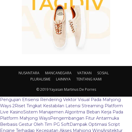
NUSANTARA
MANCANEGARA
VATIKAN
SOSIAL
PLURALISME
LAINNYA
TENTANG KAMI
© 2019 Yayasan Martinus De Porres
Pengujian Efisiensi Rendering Vektor Visual Pada Mahjong
Ways 2
Riset Tingkat Kestabilan Latensi Streaming Platform
Live Kasino
Sistem Manajemen Algoritma Beban Kerja Pada
Platform Mahjong Ways
Pengembangan Fitur Antarmuka
Berbasis Gestur Oleh Tim PG Soft
Dampak Optimasi Script
Engine Terhadap Kecepatan Akses Mahjong Wins
Arsitektur