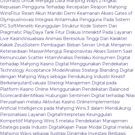
Otomatis Untuk Menjaga Data Mahjong Ways 2
Tingkat
Kepuasan Pengguna Terhadap Kecepatan Respon Mahjong
Wins
Fitur Reset Akun Mandiri Demi Keamanan Akses Gates of
Olympus
Inovasi Integrasi Antarmuka Pengguna Pada Sistem
PG Soft
Meneliti Keunggulan Struktur Kode Sistem Dari
Pragmatic Play
Daya Tarik Fitur Diskusi Interaktif Pada Layanan
Live Kasino
Visualisasi Animasi Beresolusi Tinggi Dari Karakter
Kakek Zeus
Sistem Pembagian Beban Server Untuk Menjamin
Ketersediaan Maxwin
Menguji Responsivitas Akses Sistem Saat
Kemunculan Scatter Hitam
Analisis Perilaku Konsumen Digital
terhadap Mahjong Kasino Digital Menggunakan Pendekatan
Technology Acceptance Model
Analisis Strategi Branding Digital
dengan Mahjong Ways sebagai Pendukung Industri Kreatif
Berkelanjutan
Evaluasi Strategi Manajemen Digital pada
Platform Kasino Online Menggunakan Pendekatan Balanced
Scorecard
Identifikasi Hubungan Sentimen Digital terhadap Nilai
Perusahaan melalui Aktivitas Kasino Online
Implementasi
Artificial Intelligence pada Mahjong Wins 3 dalam Mendukung
Personalisasi Layanan Digital
Interpretasi Keunggulan
Kompetitif Mahjong Wins 3 melalui Pendekatan Manajemen
Strategis pada Industri Digital
Kajian Pasar Modal Digital melalui
Mahjong Ways sebagai Ilustrasi Dinamika Investasi Berbasis