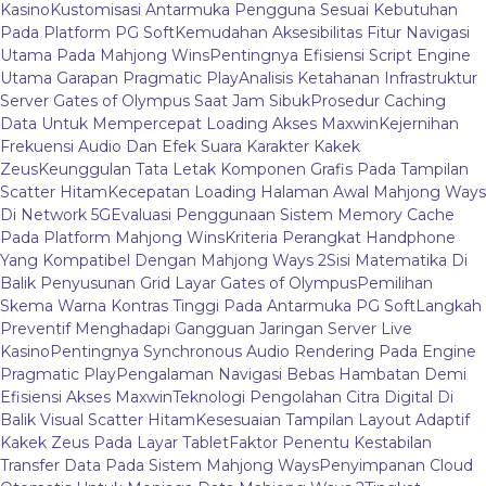
Kasino
Kustomisasi Antarmuka Pengguna Sesuai Kebutuhan
Pada Platform PG Soft
Kemudahan Aksesibilitas Fitur Navigasi
Utama Pada Mahjong Wins
Pentingnya Efisiensi Script Engine
Utama Garapan Pragmatic Play
Analisis Ketahanan Infrastruktur
Server Gates of Olympus Saat Jam Sibuk
Prosedur Caching
Data Untuk Mempercepat Loading Akses Maxwin
Kejernihan
Frekuensi Audio Dan Efek Suara Karakter Kakek
Zeus
Keunggulan Tata Letak Komponen Grafis Pada Tampilan
Scatter Hitam
Kecepatan Loading Halaman Awal Mahjong Ways
Di Network 5G
Evaluasi Penggunaan Sistem Memory Cache
Pada Platform Mahjong Wins
Kriteria Perangkat Handphone
Yang Kompatibel Dengan Mahjong Ways 2
Sisi Matematika Di
Balik Penyusunan Grid Layar Gates of Olympus
Pemilihan
Skema Warna Kontras Tinggi Pada Antarmuka PG Soft
Langkah
Preventif Menghadapi Gangguan Jaringan Server Live
Kasino
Pentingnya Synchronous Audio Rendering Pada Engine
Pragmatic Play
Pengalaman Navigasi Bebas Hambatan Demi
Efisiensi Akses Maxwin
Teknologi Pengolahan Citra Digital Di
Balik Visual Scatter Hitam
Kesesuaian Tampilan Layout Adaptif
Kakek Zeus Pada Layar Tablet
Faktor Penentu Kestabilan
Transfer Data Pada Sistem Mahjong Ways
Penyimpanan Cloud