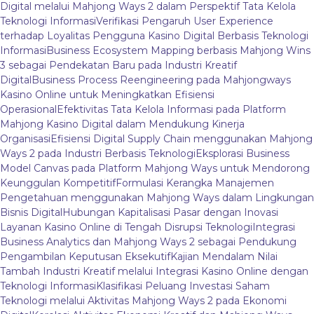
Digital melalui Mahjong Ways 2 dalam Perspektif Tata Kelola
Teknologi Informasi
Verifikasi Pengaruh User Experience
terhadap Loyalitas Pengguna Kasino Digital Berbasis Teknologi
Informasi
Business Ecosystem Mapping berbasis Mahjong Wins
3 sebagai Pendekatan Baru pada Industri Kreatif
Digital
Business Process Reengineering pada Mahjongways
Kasino Online untuk Meningkatkan Efisiensi
Operasional
Efektivitas Tata Kelola Informasi pada Platform
Mahjong Kasino Digital dalam Mendukung Kinerja
Organisasi
Efisiensi Digital Supply Chain menggunakan Mahjong
Ways 2 pada Industri Berbasis Teknologi
Eksplorasi Business
Model Canvas pada Platform Mahjong Ways untuk Mendorong
Keunggulan Kompetitif
Formulasi Kerangka Manajemen
Pengetahuan menggunakan Mahjong Ways dalam Lingkungan
Bisnis Digital
Hubungan Kapitalisasi Pasar dengan Inovasi
Layanan Kasino Online di Tengah Disrupsi Teknologi
Integrasi
Business Analytics dan Mahjong Ways 2 sebagai Pendukung
Pengambilan Keputusan Eksekutif
Kajian Mendalam Nilai
Tambah Industri Kreatif melalui Integrasi Kasino Online dengan
Teknologi Informasi
Klasifikasi Peluang Investasi Saham
Teknologi melalui Aktivitas Mahjong Ways 2 pada Ekonomi