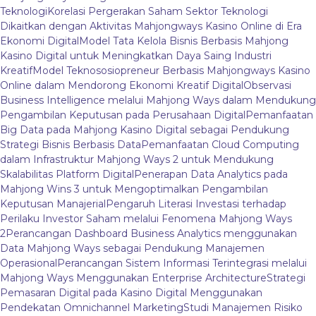
Teknologi
Korelasi Pergerakan Saham Sektor Teknologi
Dikaitkan dengan Aktivitas Mahjongways Kasino Online di Era
Ekonomi Digital
Model Tata Kelola Bisnis Berbasis Mahjong
Kasino Digital untuk Meningkatkan Daya Saing Industri
Kreatif
Model Teknososiopreneur Berbasis Mahjongways Kasino
Online dalam Mendorong Ekonomi Kreatif Digital
Observasi
Business Intelligence melalui Mahjong Ways dalam Mendukung
Pengambilan Keputusan pada Perusahaan Digital
Pemanfaatan
Big Data pada Mahjong Kasino Digital sebagai Pendukung
Strategi Bisnis Berbasis Data
Pemanfaatan Cloud Computing
dalam Infrastruktur Mahjong Ways 2 untuk Mendukung
Skalabilitas Platform Digital
Penerapan Data Analytics pada
Mahjong Wins 3 untuk Mengoptimalkan Pengambilan
Keputusan Manajerial
Pengaruh Literasi Investasi terhadap
Perilaku Investor Saham melalui Fenomena Mahjong Ways
2
Perancangan Dashboard Business Analytics menggunakan
Data Mahjong Ways sebagai Pendukung Manajemen
Operasional
Perancangan Sistem Informasi Terintegrasi melalui
Mahjong Ways Menggunakan Enterprise Architecture
Strategi
Pemasaran Digital pada Kasino Digital Menggunakan
Pendekatan Omnichannel Marketing
Studi Manajemen Risiko