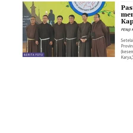
Pas
men
Kap
PEN@ K
Setel
Provin
(kesem
BERITA FOTO
Karya,’.