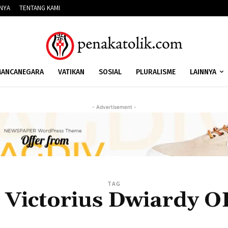
NNYA
TENTANG KAMI
ANCANEGARA
VATIKAN
SOSIAL
PLURALISME
LAINNYA
- Advertisement -
TAG
r Victorius Dwiardy 