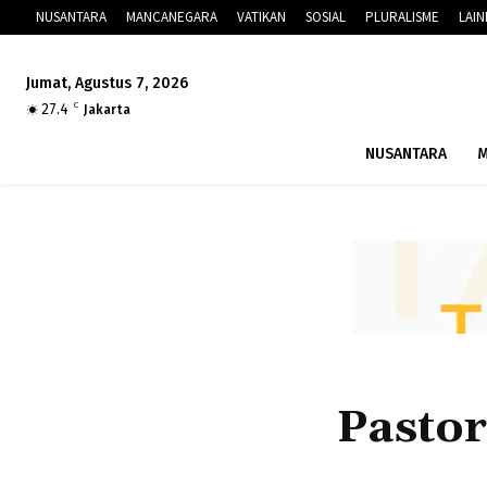
NUSANTARA
MANCANEGARA
VATIKAN
SOSIAL
PLURALISME
LAI
Jumat, Agustus 7, 2026
27.4
C
Jakarta
NUSANTARA
M
Pasto