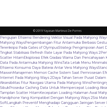
© 2019 Yayasan Martinus De Porres
Pengujian Efisiensi Rendering Vektor Visual Pada Mahjong Way
Mahjong Ways
Pengembangan Fitur Antarmuka Berbasis Gestur
Terenkripsi Pada Gates of Olympus
Strategi Pengimporan Aset D
Tingkat Stabilisasi Refresh Rate Layar Pada Mahjong Ways 2
Pem
Scatter Hitam
Eksplorasi Efek Gradasi Warna Dan Pencahayaan 
Data Pada Antarmuka Mahjong Wins
Tata Letak Menu Minimali
Efisiensi Konsumsi Daya Baterai Antar Versi Mahjong Ways
Stand
Maxwin
Manajemen Memori Cache Sistem Saat Pemrosesan Efe
Internet Pada Mahjong Ways 2
Daya Tahan Server Pusat Dalam
Aksesibilitas Fitur Navigasi Utama Pada Mahjong Wins
Pentingny
Sibuk
Prosedur Caching Data Untuk Mempercepat Loading Aks
Tampilan Scatter Hitam
Kecepatan Loading Halaman Awal Mahj
Handphone Yang Kompatibel Dengan Mahjong Ways 2
Sisi Mat
Soft
Langkah Preventif Menghadapi Gangguan Jaringan Server L