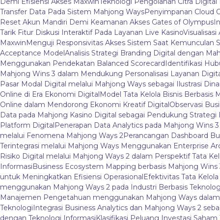
Demi Efisiensi Akses Maxwin
Teknologi Pengolahan Citra Digital 
Transfer Data Pada Sistem Mahjong Ways
Penyimpanan Cloud O
Reset Akun Mandiri Demi Keamanan Akses Gates of Olympus
I
Tarik Fitur Diskusi Interaktif Pada Layanan Live Kasino
Visualisas
Maxwin
Menguji Responsivitas Akses Sistem Saat Kemunculan S
Acceptance Model
Analisis Strategi Branding Digital dengan M
Menggunakan Pendekatan Balanced Scorecard
Identifikasi Hu
Mahjong Wins 3 dalam Mendukung Personalisasi Layanan Digita
Pasar Modal Digital melalui Mahjong Ways sebagai Ilustrasi Dina
Online di Era Ekonomi Digital
Model Tata Kelola Bisnis Berbasis 
Online dalam Mendorong Ekonomi Kreatif Digital
Observasi Bus
Data pada Mahjong Kasino Digital sebagai Pendukung Strategi B
Platform Digital
Penerapan Data Analytics pada Mahjong Wins 
melalui Fenomena Mahjong Ways 2
Perancangan Dashboard Bu
Terintegrasi melalui Mahjong Ways Menggunakan Enterprise Ar
Risiko Digital melalui Mahjong Ways 2 dalam Perspektif Tata Kel
Informasi
Business Ecosystem Mapping berbasis Mahjong Wins 3 
untuk Meningkatkan Efisiensi Operasional
Efektivitas Tata Kelo
menggunakan Mahjong Ways 2 pada Industri Berbasis Teknolog
Manajemen Pengetahuan menggunakan Mahjong Ways dalam Li
Teknologi
Integrasi Business Analytics dan Mahjong Ways 2 se
dengan Teknologi Informasi
Klasifikasi Peluang Investasi Saham