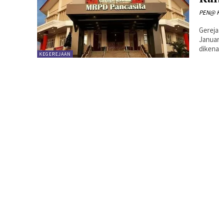
PEN@ K
Gereja
Januar
dikena
KEGEREJAAN