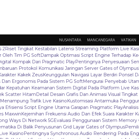
NUSANTARA
MANCANEGARA
VATIKAN
s 2
Riset Tingkat Kestabilan Latensi Streaming Platform Live Kas
 Oleh Tim PG Soft
Dampak Optimasi Script Engine Terhadap K
igital Kompak Dari Pragmatic Play
Pentingnya Penyesuaian Sen
baruan Protokol Komunikasi Jaringan Server Gates of Olympus
Karakter Kakek Zeus
Keunggulan Navigasi Layar Berdiri Ponsel
s Dan Ergonomis Pada Sistem PG Soft
Mengurai Penyebab Utama
ar Kepatuhan Keamanan Sistem Digital Pada Platform Live Kas
k Scatter Hitam
Detail Desain Grafis Dan Animasi Visual Tingka
 Menampung Trafik Live Kasino
Kustomisasi Antarmuka Penggun
a Efisiensi Script Engine Utama Garapan Pragmatic Play
Analisi
es Maxwin
Kejernihan Frekuensi Audio Dan Efek Suara Karakter 
ong Ways Di Network 5G
Evaluasi Penggunaan Sistem Memory 
ematika Di Balik Penyusunan Grid Layar Gates of Olympus
Pemil
ive Kasino
Pentingnya Synchronous Audio Rendering Pada Eng