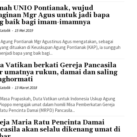
ah UNIO Pontianak, wujud
nginan Mgr Agus untuk jadi bapa
g baik bagi imam-imamnya
atolik
-
15 Mei 2019
 Agung Pontianak Mgr Agustinus Agus mengatakan, sebagai
yang dituakan di Keuskupan Agung Pontianak (KAP), ia sungguh
menjadi bapa yang baik bagi...
a Vatikan berkati Gereja Pancasila
r umatnya rukun, damai dan saling
nghormati
atolik
-
13 Maret 2018
Masa Prapaskah, Duta Vatikan untuk Indonesia Uskup Agung
Pioppo mengajak umat dalam homili Misa Pemberkatan Gereja
Ratu Pencinta Damai (MRPD) Pancasila...
eja Maria Ratu Pencinta Damai
casila akan selalu dikenang umat di
bar