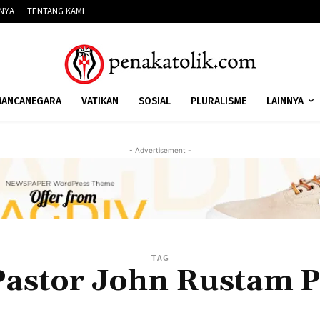
NNYA
TENTANG KAMI
ANCANEGARA
VATIKAN
SOSIAL
PLURALISME
LAINNYA
- Advertisement -
TAG
Pastor John Rustam P