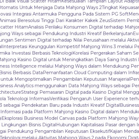
Di Balik Visual Scatter Hitam
Kesesuaian Tampilan Layout Adapti
tomatis Untuk Menjaga Data Mahjong Ways 2
Tingkat Kepuas
novasi Integrasi Antarmuka Pengguna Pada Sistem PG Soft
Mene
i Animasi Beresolusi Tinggi Dari Karakter Kakek Zeus
Sistem Pemb
catter Hitam
Analisis Perilaku Konsumen Digital terhadap Mah
ahjong Ways sebagai Pendukung Industri Kreatif Berkelanjutan
Ev
bungan Sentimen Digital terhadap Nilai Perusahaan melalui Aktivi
l
Interpretasi Keunggulan Kompetitif Mahjong Wins 3 melalui P
mika Investasi Berbasis Teknologi
Korelasi Pergerakan Saham Se
Mahjong Kasino Digital untuk Meningkatkan Daya Saing Industri 
iness Intelligence melalui Mahjong Ways dalam Mendukung Pen
isnis Berbasis Data
Pemanfaatan Cloud Computing dalam Infras
3 untuk Mengoptimalkan Pengambilan Keputusan Manajerial
Peng
siness Analytics menggunakan Data Mahjong Ways sebagai P
chitecture
Strategi Pemasaran Digital pada Kasino Digital Me
ola Teknologi Informasi
Verifikasi Pengaruh User Experience terh
sebagai Pendekatan Baru pada Industri Kreatif Digital
Business
la Informasi pada Platform Mahjong Kasino Digital dalam Menduk
i
Eksplorasi Business Model Canvas pada Platform Mahjong Wa
ngkungan Bisnis Digital
Hubungan Kapitalisasi Pasar dengan I
bagai Pendukung Pengambilan Keputusan Eksekutif
Kajian Mendal
 Teknologi melalui Aktivitas Mahjong Ways 2 pada Ekonomi Digit