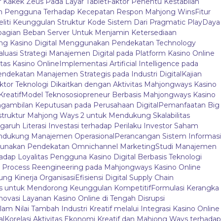
f Kakek Zeus Pada Layar Tablet
Faktor Penentu Kestabilan
an Pengguna Terhadap Kecepatan Respon Mahjong Wins
Fitur
liti Keunggulan Struktur Kode Sistem Dari Pragmatic Play
Daya
agian Beban Server Untuk Menjamin Ketersediaan
jong Kasino Digital Menggunakan Pendekatan Technology
aluasi Strategi Manajemen Digital pada Platform Kasino Online
tas Kasino Online
Implementasi Artificial Intelligence pada
endekatan Manajemen Strategis pada Industri Digital
Kajian
ktor Teknologi Dikaitkan dengan Aktivitas Mahjongways Kasino
Kreatif
Model Teknososiopreneur Berbasis Mahjongways Kasino
gambilan Keputusan pada Perusahaan Digital
Pemanfaatan Big
truktur Mahjong Ways 2 untuk Mendukung Skalabilitas
aruh Literasi Investasi terhadap Perilaku Investor Saham
endukung Manajemen Operasional
Perancangan Sistem Informasi
nggunakan Pendekatan Omnichannel Marketing
Studi Manajemen
adap Loyalitas Pengguna Kasino Digital Berbasis Teknologi
 Process Reengineering pada Mahjongways Kasino Online
ung Kinerja Organisasi
Efisiensi Digital Supply Chain
ys untuk Mendorong Keunggulan Kompetitif
Formulasi Kerangka
novasi Layanan Kasino Online di Tengah Disrupsi
am Nilai Tambah Industri Kreatif melalui Integrasi Kasino Online
al
Korelasi Aktivitas Ekonomi Kreatif dan Mahjong Ways terhadap