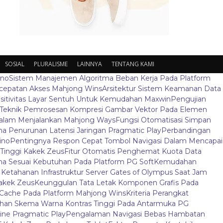
SOSIAL
PLURALISME
LAINNYA
TENTANG KAMI
ino
Sistem Manajemen Algoritma Beban Kerja Pada Platform
ecepatan Akses Mahjong Wins
Arsitektur Sistem Keamanan Data
sitivitas Layar Sentuh Untuk Kemudahan Maxwin
Pengujian
Teknik Pemrosesan Kompresi Gambar Vektor Pada Elemen
 Dalam Menjalankan Mahjong Ways
Fungsi Otomatisasi Simpan
 Penurunan Latensi Jaringan Pragmatic Play
Perbandingan
ino
Pentingnya Respon Cepat Tombol Navigasi Dalam Mencapai
t Tinggi Kakek Zeus
Fitur Otomatis Penghemat Kuota Data
a Sesuai Kebutuhan Pada Platform PG Soft
Kemudahan
s Ketahanan Infrastruktur Server Gates of Olympus Saat Jam
Kakek Zeus
Keunggulan Tata Letak Komponen Grafis Pada
Cache Pada Platform Mahjong Wins
Kriteria Perangkat
ihan Skema Warna Kontras Tinggi Pada Antarmuka PG
ine Pragmatic Play
Pengalaman Navigasi Bebas Hambatan