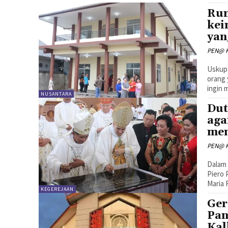
Rum
kei
yan
PEN@ K
Uskup
orang 
ingin 
NUSANTARA
Dut
aga
me
PEN@ K
Dalam 
Piero 
Maria 
KEGEREJAAN
Ger
Pan
Kal