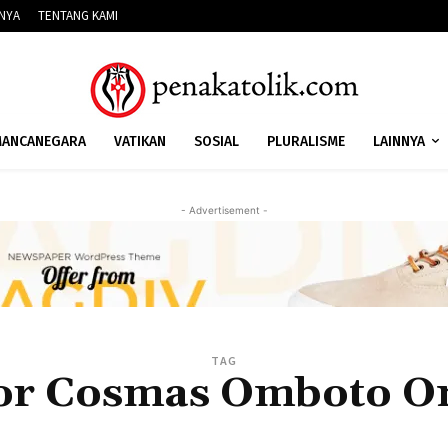
NNYA
TENTANG KAMI
ANCANEGARA
VATIKAN
SOSIAL
PLURALISME
LAINNYA
- Advertisement -
TAG
or Cosmas Omboto O