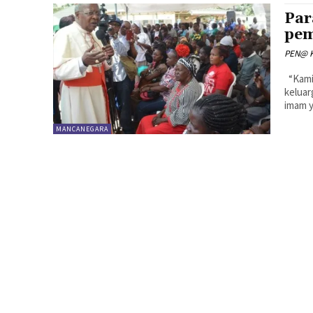
Par
pem
PEN@ K
“Kami ingin menyampaikan doa dan belasungkawa kami kepada
keluar
imam y
MANCANEGARA