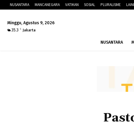
NUSANTARA
MANCANEGARA
VATIKAN
SOSIAL
PLURALISME
LAI
Minggu, Agustus 9, 2026
35.3
C
Jakarta
NUSANTARA
M
Past