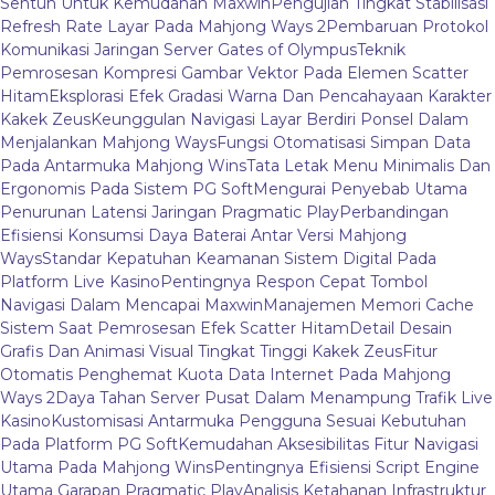
Sentuh Untuk Kemudahan Maxwin
Pengujian Tingkat Stabilisasi
Refresh Rate Layar Pada Mahjong Ways 2
Pembaruan Protokol
Komunikasi Jaringan Server Gates of Olympus
Teknik
Pemrosesan Kompresi Gambar Vektor Pada Elemen Scatter
Hitam
Eksplorasi Efek Gradasi Warna Dan Pencahayaan Karakter
Kakek Zeus
Keunggulan Navigasi Layar Berdiri Ponsel Dalam
Menjalankan Mahjong Ways
Fungsi Otomatisasi Simpan Data
Pada Antarmuka Mahjong Wins
Tata Letak Menu Minimalis Dan
Ergonomis Pada Sistem PG Soft
Mengurai Penyebab Utama
Penurunan Latensi Jaringan Pragmatic Play
Perbandingan
Efisiensi Konsumsi Daya Baterai Antar Versi Mahjong
Ways
Standar Kepatuhan Keamanan Sistem Digital Pada
Platform Live Kasino
Pentingnya Respon Cepat Tombol
Navigasi Dalam Mencapai Maxwin
Manajemen Memori Cache
Sistem Saat Pemrosesan Efek Scatter Hitam
Detail Desain
Grafis Dan Animasi Visual Tingkat Tinggi Kakek Zeus
Fitur
Otomatis Penghemat Kuota Data Internet Pada Mahjong
Ways 2
Daya Tahan Server Pusat Dalam Menampung Trafik Live
Kasino
Kustomisasi Antarmuka Pengguna Sesuai Kebutuhan
Pada Platform PG Soft
Kemudahan Aksesibilitas Fitur Navigasi
Utama Pada Mahjong Wins
Pentingnya Efisiensi Script Engine
Utama Garapan Pragmatic Play
Analisis Ketahanan Infrastruktur