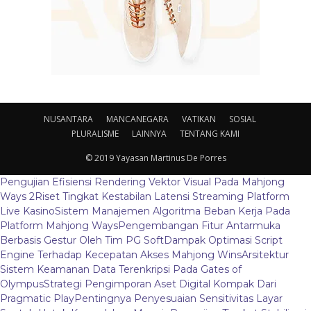
NUSANTARA
MANCANEGARA
VATIKAN
SOSIAL
PLURALISME
LAINNYA
TENTANG KAMI
© 2019 Yayasan Martinus De Porres
Pengujian Efisiensi Rendering Vektor Visual Pada Mahjong
Ways 2
Riset Tingkat Kestabilan Latensi Streaming Platform
Live Kasino
Sistem Manajemen Algoritma Beban Kerja Pada
Platform Mahjong Ways
Pengembangan Fitur Antarmuka
Berbasis Gestur Oleh Tim PG Soft
Dampak Optimasi Script
Engine Terhadap Kecepatan Akses Mahjong Wins
Arsitektur
Sistem Keamanan Data Terenkripsi Pada Gates of
Olympus
Strategi Pengimporan Aset Digital Kompak Dari
Pragmatic Play
Pentingnya Penyesuaian Sensitivitas Layar