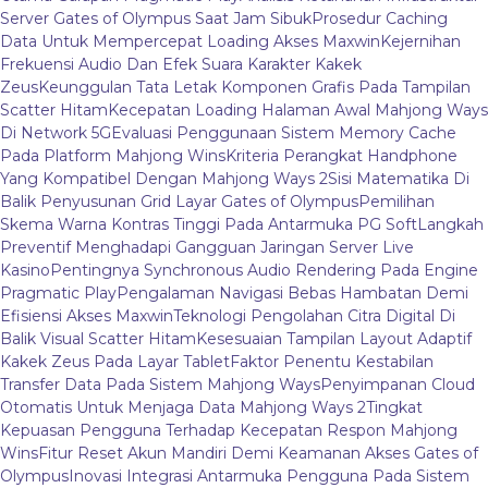
Server Gates of Olympus Saat Jam Sibuk
Prosedur Caching
Data Untuk Mempercepat Loading Akses Maxwin
Kejernihan
Frekuensi Audio Dan Efek Suara Karakter Kakek
Zeus
Keunggulan Tata Letak Komponen Grafis Pada Tampilan
Scatter Hitam
Kecepatan Loading Halaman Awal Mahjong Ways
Di Network 5G
Evaluasi Penggunaan Sistem Memory Cache
Pada Platform Mahjong Wins
Kriteria Perangkat Handphone
Yang Kompatibel Dengan Mahjong Ways 2
Sisi Matematika Di
Balik Penyusunan Grid Layar Gates of Olympus
Pemilihan
Skema Warna Kontras Tinggi Pada Antarmuka PG Soft
Langkah
Preventif Menghadapi Gangguan Jaringan Server Live
Kasino
Pentingnya Synchronous Audio Rendering Pada Engine
Pragmatic Play
Pengalaman Navigasi Bebas Hambatan Demi
Efisiensi Akses Maxwin
Teknologi Pengolahan Citra Digital Di
Balik Visual Scatter Hitam
Kesesuaian Tampilan Layout Adaptif
Kakek Zeus Pada Layar Tablet
Faktor Penentu Kestabilan
Transfer Data Pada Sistem Mahjong Ways
Penyimpanan Cloud
Otomatis Untuk Menjaga Data Mahjong Ways 2
Tingkat
Kepuasan Pengguna Terhadap Kecepatan Respon Mahjong
Wins
Fitur Reset Akun Mandiri Demi Keamanan Akses Gates of
Olympus
Inovasi Integrasi Antarmuka Pengguna Pada Sistem