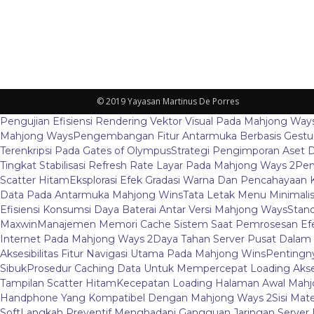
© 2019 Yayasan Martinus De Porres
Pengujian Efisiensi Rendering Vektor Visual Pada Mahjong Way
Mahjong Ways
Pengembangan Fitur Antarmuka Berbasis Gestur
Terenkripsi Pada Gates of Olympus
Strategi Pengimporan Aset D
Tingkat Stabilisasi Refresh Rate Layar Pada Mahjong Ways 2
Pem
Scatter Hitam
Eksplorasi Efek Gradasi Warna Dan Pencahayaan 
Data Pada Antarmuka Mahjong Wins
Tata Letak Menu Minimali
Efisiensi Konsumsi Daya Baterai Antar Versi Mahjong Ways
Stand
Maxwin
Manajemen Memori Cache Sistem Saat Pemrosesan Efe
Internet Pada Mahjong Ways 2
Daya Tahan Server Pusat Dalam
Aksesibilitas Fitur Navigasi Utama Pada Mahjong Wins
Pentingny
Sibuk
Prosedur Caching Data Untuk Mempercepat Loading Aks
Tampilan Scatter Hitam
Kecepatan Loading Halaman Awal Mahj
Handphone Yang Kompatibel Dengan Mahjong Ways 2
Sisi Mat
Soft
Langkah Preventif Menghadapi Gangguan Jaringan Server L