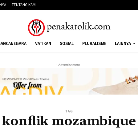
NNYA
TENTANG KAMI
ANCANEGARA
VATIKAN
SOSIAL
PLURALISME
LAINNYA
- Advertisement -
TAG
konflik mozambique