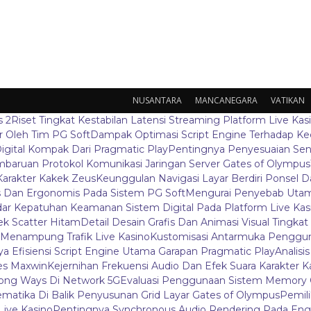
NUSANTARA
MANCANEGARA
VATIKAN
s 2
Riset Tingkat Kestabilan Latensi Streaming Platform Live Kas
 Oleh Tim PG Soft
Dampak Optimasi Script Engine Terhadap K
igital Kompak Dari Pragmatic Play
Pentingnya Penyesuaian Sen
baruan Protokol Komunikasi Jaringan Server Gates of Olympus
Karakter Kakek Zeus
Keunggulan Navigasi Layar Berdiri Ponsel
s Dan Ergonomis Pada Sistem PG Soft
Mengurai Penyebab Utama
ar Kepatuhan Keamanan Sistem Digital Pada Platform Live Kas
k Scatter Hitam
Detail Desain Grafis Dan Animasi Visual Tingka
 Menampung Trafik Live Kasino
Kustomisasi Antarmuka Penggun
a Efisiensi Script Engine Utama Garapan Pragmatic Play
Analisi
es Maxwin
Kejernihan Frekuensi Audio Dan Efek Suara Karakter 
ong Ways Di Network 5G
Evaluasi Penggunaan Sistem Memory 
ematika Di Balik Penyusunan Grid Layar Gates of Olympus
Pemil
ive Kasino
Pentingnya Synchronous Audio Rendering Pada Eng