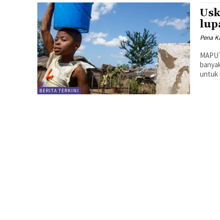
Usk
lup
Pena Ka
MAPUTO
banyak
untuk 
BERITA TERKINI