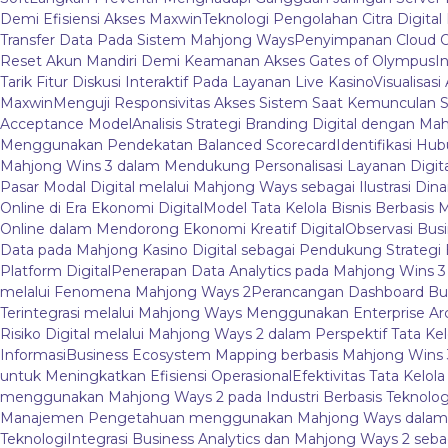
Demi Efisiensi Akses Maxwin
Teknologi Pengolahan Citra Digital 
Transfer Data Pada Sistem Mahjong Ways
Penyimpanan Cloud O
Reset Akun Mandiri Demi Keamanan Akses Gates of Olympus
I
Tarik Fitur Diskusi Interaktif Pada Layanan Live Kasino
Visualisas
Maxwin
Menguji Responsivitas Akses Sistem Saat Kemunculan S
Acceptance Model
Analisis Strategi Branding Digital dengan M
Menggunakan Pendekatan Balanced Scorecard
Identifikasi Hu
Mahjong Wins 3 dalam Mendukung Personalisasi Layanan Digita
Pasar Modal Digital melalui Mahjong Ways sebagai Ilustrasi Dina
Online di Era Ekonomi Digital
Model Tata Kelola Bisnis Berbasis 
Online dalam Mendorong Ekonomi Kreatif Digital
Observasi Bus
Data pada Mahjong Kasino Digital sebagai Pendukung Strategi B
Platform Digital
Penerapan Data Analytics pada Mahjong Wins 
melalui Fenomena Mahjong Ways 2
Perancangan Dashboard Bu
Terintegrasi melalui Mahjong Ways Menggunakan Enterprise Ar
Risiko Digital melalui Mahjong Ways 2 dalam Perspektif Tata Kel
Informasi
Business Ecosystem Mapping berbasis Mahjong Wins 3 
untuk Meningkatkan Efisiensi Operasional
Efektivitas Tata Kelo
menggunakan Mahjong Ways 2 pada Industri Berbasis Teknolog
Manajemen Pengetahuan menggunakan Mahjong Ways dalam Li
Teknologi
Integrasi Business Analytics dan Mahjong Ways 2 se