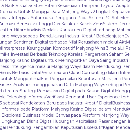
Di Balik Visual Scatter Hitam
Kesesuaian Tampilan Layout Adapti
tomatis Untuk Menjaga Data Mahjong Ways 2
Tingkat Kepuas
novasi Integrasi Antarmuka Pengguna Pada Sistem PG Soft
Mene
i Animasi Beresolusi Tinggi Dari Karakter Kakek Zeus
Sistem Pemb
catter Hitam
Analisis Perilaku Konsumen Digital terhadap Mah
ahjong Ways sebagai Pendukung Industri Kreatif Berkelanjutan
Ev
bungan Sentimen Digital terhadap Nilai Perusahaan melalui Aktivi
l
Interpretasi Keunggulan Kompetitif Mahjong Wins 3 melalui P
mika Investasi Berbasis Teknologi
Korelasi Pergerakan Saham Se
Mahjong Kasino Digital untuk Meningkatkan Daya Saing Industri 
iness Intelligence melalui Mahjong Ways dalam Mendukung Pen
isnis Berbasis Data
Pemanfaatan Cloud Computing dalam Infras
3 untuk Mengoptimalkan Pengambilan Keputusan Manajerial
Peng
siness Analytics menggunakan Data Mahjong Ways sebagai P
chitecture
Strategi Pemasaran Digital pada Kasino Digital Me
ola Teknologi Informasi
Verifikasi Pengaruh User Experience terh
sebagai Pendekatan Baru pada Industri Kreatif Digital
Business
la Informasi pada Platform Mahjong Kasino Digital dalam Menduk
i
Eksplorasi Business Model Canvas pada Platform Mahjong Wa
ngkungan Bisnis Digital
Hubungan Kapitalisasi Pasar dengan I
bagai Pendukung Pengambilan Keputusan Eksekutif
Kajian Mendal