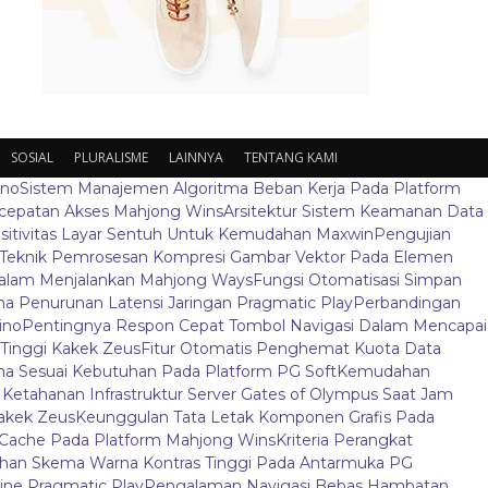
SOSIAL
PLURALISME
LAINNYA
TENTANG KAMI
ino
Sistem Manajemen Algoritma Beban Kerja Pada Platform
ecepatan Akses Mahjong Wins
Arsitektur Sistem Keamanan Data
sitivitas Layar Sentuh Untuk Kemudahan Maxwin
Pengujian
Teknik Pemrosesan Kompresi Gambar Vektor Pada Elemen
 Dalam Menjalankan Mahjong Ways
Fungsi Otomatisasi Simpan
 Penurunan Latensi Jaringan Pragmatic Play
Perbandingan
ino
Pentingnya Respon Cepat Tombol Navigasi Dalam Mencapai
t Tinggi Kakek Zeus
Fitur Otomatis Penghemat Kuota Data
a Sesuai Kebutuhan Pada Platform PG Soft
Kemudahan
s Ketahanan Infrastruktur Server Gates of Olympus Saat Jam
Kakek Zeus
Keunggulan Tata Letak Komponen Grafis Pada
Cache Pada Platform Mahjong Wins
Kriteria Perangkat
ihan Skema Warna Kontras Tinggi Pada Antarmuka PG
ine Pragmatic Play
Pengalaman Navigasi Bebas Hambatan