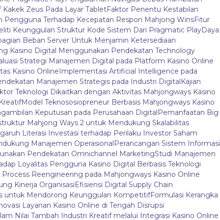
f Kakek Zeus Pada Layar Tablet
Faktor Penentu Kestabilan
an Pengguna Terhadap Kecepatan Respon Mahjong Wins
Fitur
liti Keunggulan Struktur Kode Sistem Dari Pragmatic Play
Daya
agian Beban Server Untuk Menjamin Ketersediaan
jong Kasino Digital Menggunakan Pendekatan Technology
aluasi Strategi Manajemen Digital pada Platform Kasino Online
tas Kasino Online
Implementasi Artificial Intelligence pada
endekatan Manajemen Strategis pada Industri Digital
Kajian
ktor Teknologi Dikaitkan dengan Aktivitas Mahjongways Kasino
Kreatif
Model Teknososiopreneur Berbasis Mahjongways Kasino
gambilan Keputusan pada Perusahaan Digital
Pemanfaatan Big
truktur Mahjong Ways 2 untuk Mendukung Skalabilitas
aruh Literasi Investasi terhadap Perilaku Investor Saham
endukung Manajemen Operasional
Perancangan Sistem Informasi
nggunakan Pendekatan Omnichannel Marketing
Studi Manajemen
adap Loyalitas Pengguna Kasino Digital Berbasis Teknologi
 Process Reengineering pada Mahjongways Kasino Online
ung Kinerja Organisasi
Efisiensi Digital Supply Chain
ys untuk Mendorong Keunggulan Kompetitif
Formulasi Kerangka
novasi Layanan Kasino Online di Tengah Disrupsi
am Nilai Tambah Industri Kreatif melalui Integrasi Kasino Online