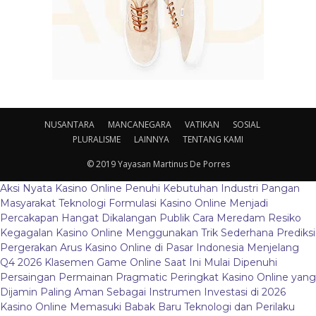
NUSANTARA
MANCANEGARA
VATIKAN
SOSIAL
PLURALISME
LAINNYA
TENTANG KAMI
© 2019 Yayasan Martinus De Porres
Aksi Nyata Kasino Online Penuhi Kebutuhan Industri Pangan
Masyarakat
Teknologi Formulasi Kasino Online Menjadi
Percakapan Hangat Dikalangan Publik
Cara Meredam Resiko
Kegagalan Kasino Online Menggunakan Trik Sederhana
Prediksi
Pergerakan Arus Kasino Online di Pasar Indonesia Menjelang
Q4 2026
Klasemen Game Online Saat Ini Mulai Dipenuhi
Persaingan Permainan Pragmatic
Peringkat Kasino Online yang
Dijamin Paling Aman Sebagai Instrumen Investasi di 2026
Kasino Online Memasuki Babak Baru Teknologi dan Perilaku