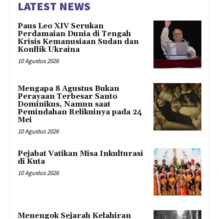
LATEST NEWS
Paus Leo XIV Serukan
Perdamaian Dunia di Tengah
Krisis Kemanusiaan Sudan dan
Konflik Ukraina
10 Agustus 2026
Mengapa 8 Agustus Bukan
Perayaan Terbesar Santo
Dominikus, Namun saat
Pemindahan Relikuinya pada 24
Mei
10 Agustus 2026
Pejabat Vatikan Misa Inkulturasi
di Kuta
10 Agustus 2026
Menengok Sejarah Kelahiran