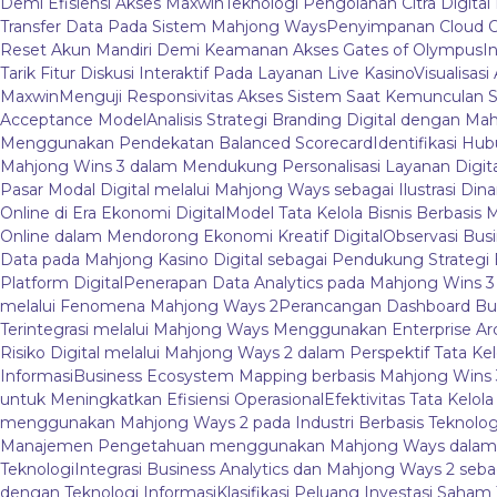
Demi Efisiensi Akses Maxwin
Teknologi Pengolahan Citra Digital 
Transfer Data Pada Sistem Mahjong Ways
Penyimpanan Cloud O
Reset Akun Mandiri Demi Keamanan Akses Gates of Olympus
I
Tarik Fitur Diskusi Interaktif Pada Layanan Live Kasino
Visualisas
Maxwin
Menguji Responsivitas Akses Sistem Saat Kemunculan S
Acceptance Model
Analisis Strategi Branding Digital dengan M
Menggunakan Pendekatan Balanced Scorecard
Identifikasi Hu
Mahjong Wins 3 dalam Mendukung Personalisasi Layanan Digita
Pasar Modal Digital melalui Mahjong Ways sebagai Ilustrasi Dina
Online di Era Ekonomi Digital
Model Tata Kelola Bisnis Berbasis 
Online dalam Mendorong Ekonomi Kreatif Digital
Observasi Bus
Data pada Mahjong Kasino Digital sebagai Pendukung Strategi B
Platform Digital
Penerapan Data Analytics pada Mahjong Wins 
melalui Fenomena Mahjong Ways 2
Perancangan Dashboard Bu
Terintegrasi melalui Mahjong Ways Menggunakan Enterprise Ar
Risiko Digital melalui Mahjong Ways 2 dalam Perspektif Tata Kel
Informasi
Business Ecosystem Mapping berbasis Mahjong Wins 3 
untuk Meningkatkan Efisiensi Operasional
Efektivitas Tata Kelo
menggunakan Mahjong Ways 2 pada Industri Berbasis Teknolog
Manajemen Pengetahuan menggunakan Mahjong Ways dalam Li
Teknologi
Integrasi Business Analytics dan Mahjong Ways 2 se
dengan Teknologi Informasi
Klasifikasi Peluang Investasi Saham