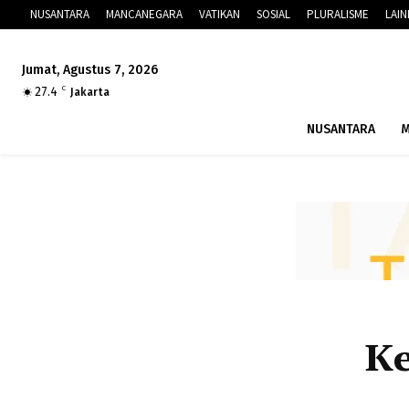
NUSANTARA
MANCANEGARA
VATIKAN
SOSIAL
PLURALISME
LAI
Jumat, Agustus 7, 2026
27.4
C
Jakarta
NUSANTARA
M
Ke