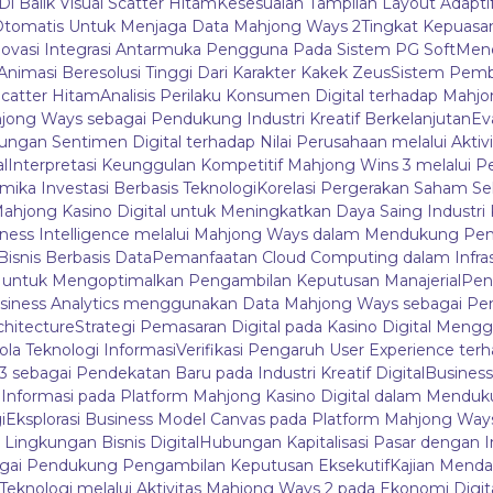
Di Balik Visual Scatter Hitam
Kesesuaian Tampilan Layout Adapti
tomatis Untuk Menjaga Data Mahjong Ways 2
Tingkat Kepuas
novasi Integrasi Antarmuka Pengguna Pada Sistem PG Soft
Mene
i Animasi Beresolusi Tinggi Dari Karakter Kakek Zeus
Sistem Pemb
catter Hitam
Analisis Perilaku Konsumen Digital terhadap Mah
ahjong Ways sebagai Pendukung Industri Kreatif Berkelanjutan
Ev
bungan Sentimen Digital terhadap Nilai Perusahaan melalui Aktivi
l
Interpretasi Keunggulan Kompetitif Mahjong Wins 3 melalui P
mika Investasi Berbasis Teknologi
Korelasi Pergerakan Saham Se
Mahjong Kasino Digital untuk Meningkatkan Daya Saing Industri 
iness Intelligence melalui Mahjong Ways dalam Mendukung Pen
isnis Berbasis Data
Pemanfaatan Cloud Computing dalam Infras
3 untuk Mengoptimalkan Pengambilan Keputusan Manajerial
Peng
siness Analytics menggunakan Data Mahjong Ways sebagai P
chitecture
Strategi Pemasaran Digital pada Kasino Digital Me
ola Teknologi Informasi
Verifikasi Pengaruh User Experience terh
sebagai Pendekatan Baru pada Industri Kreatif Digital
Business
la Informasi pada Platform Mahjong Kasino Digital dalam Menduk
i
Eksplorasi Business Model Canvas pada Platform Mahjong Wa
ngkungan Bisnis Digital
Hubungan Kapitalisasi Pasar dengan I
bagai Pendukung Pengambilan Keputusan Eksekutif
Kajian Mendal
 Teknologi melalui Aktivitas Mahjong Ways 2 pada Ekonomi Digit