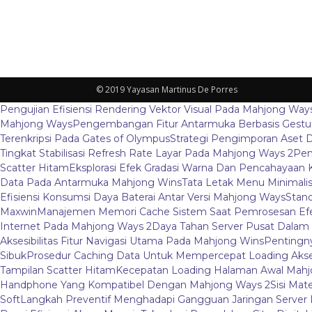
© 2019 Yayasan Martinus De Porres
Pengujian Efisiensi Rendering Vektor Visual Pada Mahjong Way
Mahjong Ways
Pengembangan Fitur Antarmuka Berbasis Gestur
Terenkripsi Pada Gates of Olympus
Strategi Pengimporan Aset D
Tingkat Stabilisasi Refresh Rate Layar Pada Mahjong Ways 2
Pem
Scatter Hitam
Eksplorasi Efek Gradasi Warna Dan Pencahayaan 
Data Pada Antarmuka Mahjong Wins
Tata Letak Menu Minimali
Efisiensi Konsumsi Daya Baterai Antar Versi Mahjong Ways
Stand
Maxwin
Manajemen Memori Cache Sistem Saat Pemrosesan Efe
Internet Pada Mahjong Ways 2
Daya Tahan Server Pusat Dalam
Aksesibilitas Fitur Navigasi Utama Pada Mahjong Wins
Pentingny
Sibuk
Prosedur Caching Data Untuk Mempercepat Loading Aks
Tampilan Scatter Hitam
Kecepatan Loading Halaman Awal Mahj
Handphone Yang Kompatibel Dengan Mahjong Ways 2
Sisi Mat
Soft
Langkah Preventif Menghadapi Gangguan Jaringan Server L