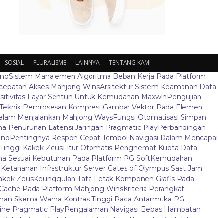
SOSIAL
PLURALISME
LAINNYA
TENTANG KAMI
ino
Sistem Manajemen Algoritma Beban Kerja Pada Platform
ecepatan Akses Mahjong Wins
Arsitektur Sistem Keamanan Data
sitivitas Layar Sentuh Untuk Kemudahan Maxwin
Pengujian
Teknik Pemrosesan Kompresi Gambar Vektor Pada Elemen
 Dalam Menjalankan Mahjong Ways
Fungsi Otomatisasi Simpan
 Penurunan Latensi Jaringan Pragmatic Play
Perbandingan
ino
Pentingnya Respon Cepat Tombol Navigasi Dalam Mencapai
t Tinggi Kakek Zeus
Fitur Otomatis Penghemat Kuota Data
a Sesuai Kebutuhan Pada Platform PG Soft
Kemudahan
s Ketahanan Infrastruktur Server Gates of Olympus Saat Jam
Kakek Zeus
Keunggulan Tata Letak Komponen Grafis Pada
Cache Pada Platform Mahjong Wins
Kriteria Perangkat
ihan Skema Warna Kontras Tinggi Pada Antarmuka PG
ine Pragmatic Play
Pengalaman Navigasi Bebas Hambatan