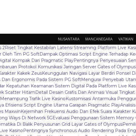
NUSANTARA
MANCANEGARA
VATIKAN
s 2
Riset Tingkat Kestabilan Latensi Streaming Platform Live Kas
 Oleh Tim PG Soft
Dampak Optimasi Script Engine Terhadap K
igital Kompak Dari Pragmatic Play
Pentingnya Penyesuaian Sen
baruan Protokol Komunikasi Jaringan Server Gates of Olympus
Karakter Kakek Zeus
Keunggulan Navigasi Layar Berdiri Ponsel
s Dan Ergonomis Pada Sistem PG Soft
Mengurai Penyebab Utama
ar Kepatuhan Keamanan Sistem Digital Pada Platform Live Kas
k Scatter Hitam
Detail Desain Grafis Dan Animasi Visual Tingka
 Menampung Trafik Live Kasino
Kustomisasi Antarmuka Penggun
a Efisiensi Script Engine Utama Garapan Pragmatic Play
Analisi
es Maxwin
Kejernihan Frekuensi Audio Dan Efek Suara Karakter 
ong Ways Di Network 5G
Evaluasi Penggunaan Sistem Memory 
ematika Di Balik Penyusunan Grid Layar Gates of Olympus
Pemil
ive Kasino
Pentingnya Synchronous Audio Rendering Pada Eng