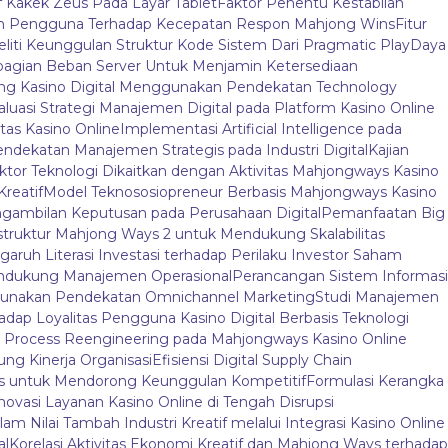
f Kakek Zeus Pada Layar Tablet
Faktor Penentu Kestabilan
an Pengguna Terhadap Kecepatan Respon Mahjong Wins
Fitur
liti Keunggulan Struktur Kode Sistem Dari Pragmatic Play
Daya
agian Beban Server Untuk Menjamin Ketersediaan
jong Kasino Digital Menggunakan Pendekatan Technology
aluasi Strategi Manajemen Digital pada Platform Kasino Online
tas Kasino Online
Implementasi Artificial Intelligence pada
endekatan Manajemen Strategis pada Industri Digital
Kajian
ktor Teknologi Dikaitkan dengan Aktivitas Mahjongways Kasino
Kreatif
Model Teknososiopreneur Berbasis Mahjongways Kasino
gambilan Keputusan pada Perusahaan Digital
Pemanfaatan Big
truktur Mahjong Ways 2 untuk Mendukung Skalabilitas
aruh Literasi Investasi terhadap Perilaku Investor Saham
endukung Manajemen Operasional
Perancangan Sistem Informasi
nggunakan Pendekatan Omnichannel Marketing
Studi Manajemen
adap Loyalitas Pengguna Kasino Digital Berbasis Teknologi
 Process Reengineering pada Mahjongways Kasino Online
ung Kinerja Organisasi
Efisiensi Digital Supply Chain
ys untuk Mendorong Keunggulan Kompetitif
Formulasi Kerangka
novasi Layanan Kasino Online di Tengah Disrupsi
am Nilai Tambah Industri Kreatif melalui Integrasi Kasino Online
al
Korelasi Aktivitas Ekonomi Kreatif dan Mahjong Ways terhadap