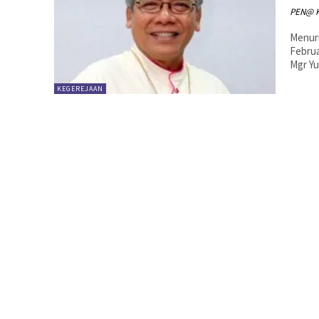
PEN@ K
Menuru
Februa
Mgr Yu
KEGEREJAAN