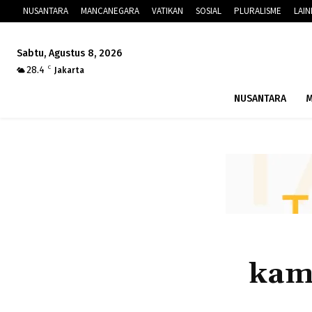
NUSANTARA
MANCANEGARA
VATIKAN
SOSIAL
PLURALISME
LAI
Sabtu, Agustus 8, 2026
28.4
C
Jakarta
NUSANTARA
M
kam