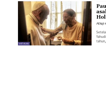
Pau
asa
Hol
PEN@ K
Setel
Yahudi
tahun,
VATIKAN