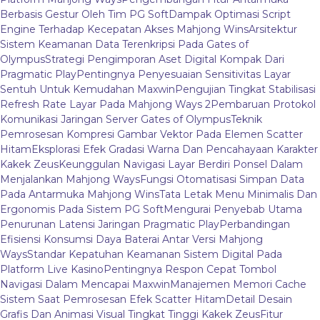
Berbasis Gestur Oleh Tim PG Soft
Dampak Optimasi Script
Engine Terhadap Kecepatan Akses Mahjong Wins
Arsitektur
Sistem Keamanan Data Terenkripsi Pada Gates of
Olympus
Strategi Pengimporan Aset Digital Kompak Dari
Pragmatic Play
Pentingnya Penyesuaian Sensitivitas Layar
Sentuh Untuk Kemudahan Maxwin
Pengujian Tingkat Stabilisasi
Refresh Rate Layar Pada Mahjong Ways 2
Pembaruan Protokol
Komunikasi Jaringan Server Gates of Olympus
Teknik
Pemrosesan Kompresi Gambar Vektor Pada Elemen Scatter
Hitam
Eksplorasi Efek Gradasi Warna Dan Pencahayaan Karakter
Kakek Zeus
Keunggulan Navigasi Layar Berdiri Ponsel Dalam
Menjalankan Mahjong Ways
Fungsi Otomatisasi Simpan Data
Pada Antarmuka Mahjong Wins
Tata Letak Menu Minimalis Dan
Ergonomis Pada Sistem PG Soft
Mengurai Penyebab Utama
Penurunan Latensi Jaringan Pragmatic Play
Perbandingan
Efisiensi Konsumsi Daya Baterai Antar Versi Mahjong
Ways
Standar Kepatuhan Keamanan Sistem Digital Pada
Platform Live Kasino
Pentingnya Respon Cepat Tombol
Navigasi Dalam Mencapai Maxwin
Manajemen Memori Cache
Sistem Saat Pemrosesan Efek Scatter Hitam
Detail Desain
Grafis Dan Animasi Visual Tingkat Tinggi Kakek Zeus
Fitur