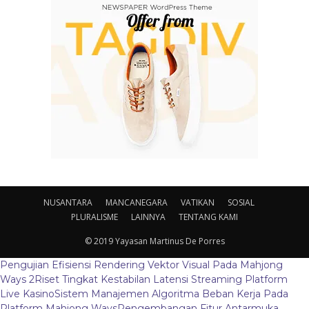
NUSANTARA
MANCANEGARA
VATIKAN
SOSIAL
PLURALISME
LAINNYA
TENTANG KAMI
© 2019 Yayasan Martinus De Porres
Pengujian Efisiensi Rendering Vektor Visual Pada Mahjong
Ways 2
Riset Tingkat Kestabilan Latensi Streaming Platform
Live Kasino
Sistem Manajemen Algoritma Beban Kerja Pada
Platform Mahjong Ways
Pengembangan Fitur Antarmuka