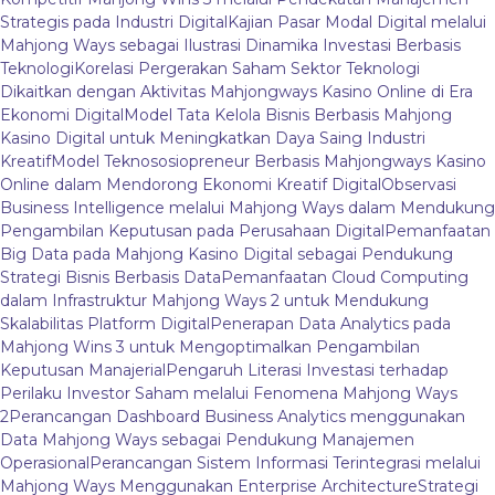
Strategis pada Industri Digital
Kajian Pasar Modal Digital melalui
Mahjong Ways sebagai Ilustrasi Dinamika Investasi Berbasis
Teknologi
Korelasi Pergerakan Saham Sektor Teknologi
Dikaitkan dengan Aktivitas Mahjongways Kasino Online di Era
Ekonomi Digital
Model Tata Kelola Bisnis Berbasis Mahjong
Kasino Digital untuk Meningkatkan Daya Saing Industri
Kreatif
Model Teknososiopreneur Berbasis Mahjongways Kasino
Online dalam Mendorong Ekonomi Kreatif Digital
Observasi
Business Intelligence melalui Mahjong Ways dalam Mendukung
Pengambilan Keputusan pada Perusahaan Digital
Pemanfaatan
Big Data pada Mahjong Kasino Digital sebagai Pendukung
Strategi Bisnis Berbasis Data
Pemanfaatan Cloud Computing
dalam Infrastruktur Mahjong Ways 2 untuk Mendukung
Skalabilitas Platform Digital
Penerapan Data Analytics pada
Mahjong Wins 3 untuk Mengoptimalkan Pengambilan
Keputusan Manajerial
Pengaruh Literasi Investasi terhadap
Perilaku Investor Saham melalui Fenomena Mahjong Ways
2
Perancangan Dashboard Business Analytics menggunakan
Data Mahjong Ways sebagai Pendukung Manajemen
Operasional
Perancangan Sistem Informasi Terintegrasi melalui
Mahjong Ways Menggunakan Enterprise Architecture
Strategi