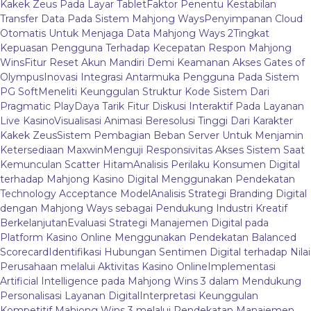
Kakek Zeus Pada Layar Tablet
Faktor Penentu Kestabilan
Transfer Data Pada Sistem Mahjong Ways
Penyimpanan Cloud
Otomatis Untuk Menjaga Data Mahjong Ways 2
Tingkat
Kepuasan Pengguna Terhadap Kecepatan Respon Mahjong
Wins
Fitur Reset Akun Mandiri Demi Keamanan Akses Gates of
Olympus
Inovasi Integrasi Antarmuka Pengguna Pada Sistem
PG Soft
Meneliti Keunggulan Struktur Kode Sistem Dari
Pragmatic Play
Daya Tarik Fitur Diskusi Interaktif Pada Layanan
Live Kasino
Visualisasi Animasi Beresolusi Tinggi Dari Karakter
Kakek Zeus
Sistem Pembagian Beban Server Untuk Menjamin
Ketersediaan Maxwin
Menguji Responsivitas Akses Sistem Saat
Kemunculan Scatter Hitam
Analisis Perilaku Konsumen Digital
terhadap Mahjong Kasino Digital Menggunakan Pendekatan
Technology Acceptance Model
Analisis Strategi Branding Digital
dengan Mahjong Ways sebagai Pendukung Industri Kreatif
Berkelanjutan
Evaluasi Strategi Manajemen Digital pada
Platform Kasino Online Menggunakan Pendekatan Balanced
Scorecard
Identifikasi Hubungan Sentimen Digital terhadap Nilai
Perusahaan melalui Aktivitas Kasino Online
Implementasi
Artificial Intelligence pada Mahjong Wins 3 dalam Mendukung
Personalisasi Layanan Digital
Interpretasi Keunggulan
Kompetitif Mahjong Wins 3 melalui Pendekatan Manajemen