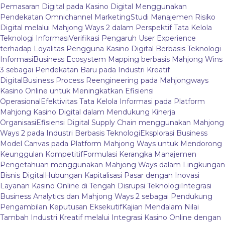
Pemasaran Digital pada Kasino Digital Menggunakan
Pendekatan Omnichannel Marketing
Studi Manajemen Risiko
Digital melalui Mahjong Ways 2 dalam Perspektif Tata Kelola
Teknologi Informasi
Verifikasi Pengaruh User Experience
terhadap Loyalitas Pengguna Kasino Digital Berbasis Teknologi
Informasi
Business Ecosystem Mapping berbasis Mahjong Wins
3 sebagai Pendekatan Baru pada Industri Kreatif
Digital
Business Process Reengineering pada Mahjongways
Kasino Online untuk Meningkatkan Efisiensi
Operasional
Efektivitas Tata Kelola Informasi pada Platform
Mahjong Kasino Digital dalam Mendukung Kinerja
Organisasi
Efisiensi Digital Supply Chain menggunakan Mahjong
Ways 2 pada Industri Berbasis Teknologi
Eksplorasi Business
Model Canvas pada Platform Mahjong Ways untuk Mendorong
Keunggulan Kompetitif
Formulasi Kerangka Manajemen
Pengetahuan menggunakan Mahjong Ways dalam Lingkungan
Bisnis Digital
Hubungan Kapitalisasi Pasar dengan Inovasi
Layanan Kasino Online di Tengah Disrupsi Teknologi
Integrasi
Business Analytics dan Mahjong Ways 2 sebagai Pendukung
Pengambilan Keputusan Eksekutif
Kajian Mendalam Nilai
Tambah Industri Kreatif melalui Integrasi Kasino Online dengan