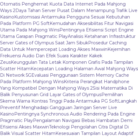
Otomatis Penghemat Kuota Data Internet Pada Mahjong
Ways 2
Daya Tahan Server Pusat Dalam Menampung Trafik Live
Kasino
Kustomisasi Antarmuka Pengguna Sesuai Kebutuhan
Pada Platform PG Soft
Kemudahan Aksesibilitas Fitur Navigasi
Utama Pada Mahjong Wins
Pentingnya Efisiensi Script Engine
Utama Garapan Pragmatic Play
Analisis Ketahanan Infrastruktur
Server Gates of Olympus Saat Jam Sibuk
Prosedur Caching
Data Untuk Mempercepat Loading Akses Maxwin
Kejernihan
Frekuensi Audio Dan Efek Suara Karakter Kakek
Zeus
Keunggulan Tata Letak Komponen Grafis Pada Tampilan
Scatter Hitam
Kecepatan Loading Halaman Awal Mahjong Ways
Di Network 5G
Evaluasi Penggunaan Sistem Memory Cache
Pada Platform Mahjong Wins
Kriteria Perangkat Handphone
Yang Kompatibel Dengan Mahjong Ways 2
Sisi Matematika Di
Balik Penyusunan Grid Layar Gates of Olympus
Pemilihan
Skema Warna Kontras Tinggi Pada Antarmuka PG Soft
Langkah
Preventif Menghadapi Gangguan Jaringan Server Live
Kasino
Pentingnya Synchronous Audio Rendering Pada Engine
Pragmatic Play
Pengalaman Navigasi Bebas Hambatan Demi
Efisiensi Akses Maxwin
Teknologi Pengolahan Citra Digital Di
Balik Visual Scatter Hitam
Kesesuaian Tampilan Layout Adaptif