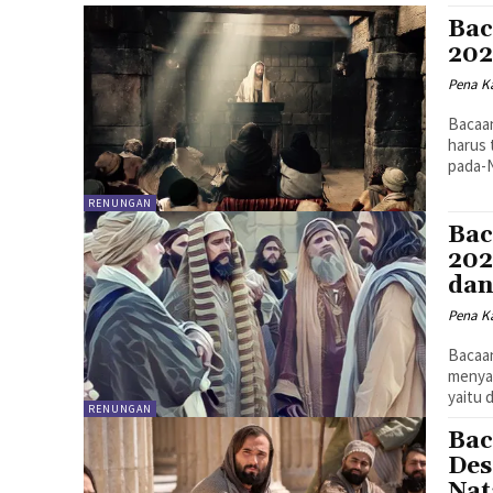
Bac
202
Pena Ka
Bacaan I - 1Yoh. 2:
harus 
RENUNGAN
Bac
202
dan
Pena Ka
Bacaan I - 1Yoh. 2
menyan
yaitu 
RENUNGAN
Bac
Des
Nat