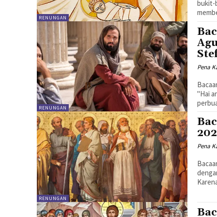
bukit-
RENUNGAN
Bac
Agu
Ste
Pena Ka
Bacaan I - Yeh.
"Hai a
perbua
RENUNGAN
Bac
202
Pena Ka
Bacaan I - Kis 2
dengan
Karena
RENUNGAN
Bac