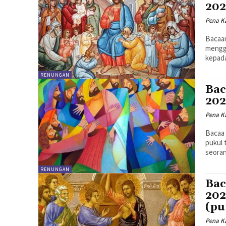
202
Pena Ka
Bacaan I - Kis. 9:
mengga
kepada
RENUNGAN
Bac
202
Pena Ka
Bacaa I - Kis 3:1-10 Pad
pukul t
seoran
RENUNGAN
Bac
202
(pu
Pena Ka