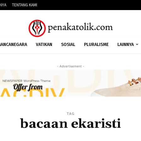
NNYA
TENTANG KAMI
ANCANEGARA
VATIKAN
SOSIAL
PLURALISME
LAINNYA
- Advertisement -
TAG
bacaan ekaristi