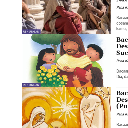
Pena Ka
Bacaan I -Yoh 2:12-1
dosamu
kamu, 
RENUNGAN
Bac
Des
Suc
Pena Ka
Bacaan I - 1Yoh. 1:5
Dia, d
RENUNGAN
Bac
Des
(Pu
Pena Ka
Bacaan Pertam