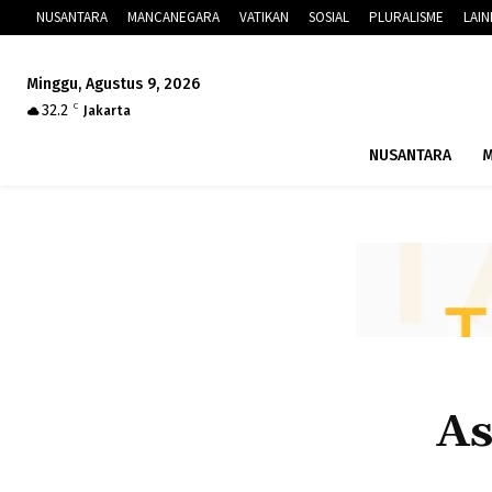
NUSANTARA
MANCANEGARA
VATIKAN
SOSIAL
PLURALISME
LAI
Minggu, Agustus 9, 2026
32.2
C
Jakarta
NUSANTARA
M
As