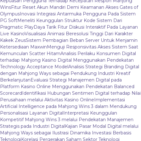
Kepuasan Pengguna Terhadap Kecepatan Respon Mahjong
Wins
Fitur Reset Akun Mandiri Demi Keamanan Akses Gates of
Olympus
Inovasi Integrasi Antarmuka Pengguna Pada Sistem
PG Soft
Meneliti Keunggulan Struktur Kode Sistem Dari
Pragmatic Play
Daya Tarik Fitur Diskusi Interaktif Pada Layanan
Live Kasino
Visualisasi Animasi Beresolusi Tinggi Dari Karakter
Kakek Zeus
Sistem Pembagian Beban Server Untuk Menjamin
Ketersediaan Maxwin
Menguji Responsivitas Akses Sistem Saat
Kemunculan Scatter Hitam
Analisis Perilaku Konsumen Digital
terhadap Mahjong Kasino Digital Menggunakan Pendekatan
Technology Acceptance Model
Analisis Strategi Branding Digital
dengan Mahjong Ways sebagai Pendukung Industri Kreatif
Berkelanjutan
Evaluasi Strategi Manajemen Digital pada
Platform Kasino Online Menggunakan Pendekatan Balanced
Scorecard
Identifikasi Hubungan Sentimen Digital terhadap Nilai
Perusahaan melalui Aktivitas Kasino Online
Implementasi
Artificial Intelligence pada Mahjong Wins 3 dalam Mendukung
Personalisasi Layanan Digital
Interpretasi Keunggulan
Kompetitif Mahjong Wins 3 melalui Pendekatan Manajemen
Strategis pada Industri Digital
Kajian Pasar Modal Digital melalui
Mahjong Ways sebagai Ilustrasi Dinamika Investasi Berbasis
Teknologi
Korelasi Pergerakan Saham Sektor Teknologi