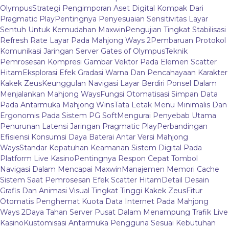
Olympus
Strategi Pengimporan Aset Digital Kompak Dari
Pragmatic Play
Pentingnya Penyesuaian Sensitivitas Layar
Sentuh Untuk Kemudahan Maxwin
Pengujian Tingkat Stabilisasi
Refresh Rate Layar Pada Mahjong Ways 2
Pembaruan Protokol
Komunikasi Jaringan Server Gates of Olympus
Teknik
Pemrosesan Kompresi Gambar Vektor Pada Elemen Scatter
Hitam
Eksplorasi Efek Gradasi Warna Dan Pencahayaan Karakter
Kakek Zeus
Keunggulan Navigasi Layar Berdiri Ponsel Dalam
Menjalankan Mahjong Ways
Fungsi Otomatisasi Simpan Data
Pada Antarmuka Mahjong Wins
Tata Letak Menu Minimalis Dan
Ergonomis Pada Sistem PG Soft
Mengurai Penyebab Utama
Penurunan Latensi Jaringan Pragmatic Play
Perbandingan
Efisiensi Konsumsi Daya Baterai Antar Versi Mahjong
Ways
Standar Kepatuhan Keamanan Sistem Digital Pada
Platform Live Kasino
Pentingnya Respon Cepat Tombol
Navigasi Dalam Mencapai Maxwin
Manajemen Memori Cache
Sistem Saat Pemrosesan Efek Scatter Hitam
Detail Desain
Grafis Dan Animasi Visual Tingkat Tinggi Kakek Zeus
Fitur
Otomatis Penghemat Kuota Data Internet Pada Mahjong
Ways 2
Daya Tahan Server Pusat Dalam Menampung Trafik Live
Kasino
Kustomisasi Antarmuka Pengguna Sesuai Kebutuhan