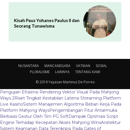
Kisah Paus Yohanes Paulus II dan
Seorang Tunawisma
NUSANTARA
MANCANEGARA
VATIKAN
SOSIAL
PLURALISME
LAINNYA
TENTANG KAMI
© 2019 Yayasan Martinus De Porres
Pengujian Efisiensi Rendering Vektor Visual Pada Mahjong
Ways 2
Riset Tingkat Kestabilan Latensi Streaming Platform
Live Kasino
Sistem Manajemen Algoritma Beban Kerja Pada
Platform Mahjong Ways
Pengembangan Fitur Antarmuka
Berbasis Gestur Oleh Tim PG Soft
Dampak Optimasi Script
Engine Terhadap Kecepatan Akses Mahjong Wins
Arsitektur
Sistem Keamanan Data Terenkripsi Pada Gates of