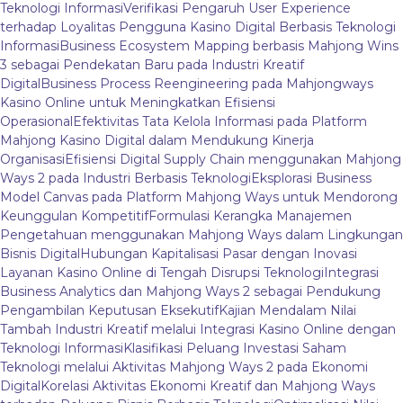
Teknologi Informasi
Verifikasi Pengaruh User Experience
terhadap Loyalitas Pengguna Kasino Digital Berbasis Teknologi
Informasi
Business Ecosystem Mapping berbasis Mahjong Wins
3 sebagai Pendekatan Baru pada Industri Kreatif
Digital
Business Process Reengineering pada Mahjongways
Kasino Online untuk Meningkatkan Efisiensi
Operasional
Efektivitas Tata Kelola Informasi pada Platform
Mahjong Kasino Digital dalam Mendukung Kinerja
Organisasi
Efisiensi Digital Supply Chain menggunakan Mahjong
Ways 2 pada Industri Berbasis Teknologi
Eksplorasi Business
Model Canvas pada Platform Mahjong Ways untuk Mendorong
Keunggulan Kompetitif
Formulasi Kerangka Manajemen
Pengetahuan menggunakan Mahjong Ways dalam Lingkungan
Bisnis Digital
Hubungan Kapitalisasi Pasar dengan Inovasi
Layanan Kasino Online di Tengah Disrupsi Teknologi
Integrasi
Business Analytics dan Mahjong Ways 2 sebagai Pendukung
Pengambilan Keputusan Eksekutif
Kajian Mendalam Nilai
Tambah Industri Kreatif melalui Integrasi Kasino Online dengan
Teknologi Informasi
Klasifikasi Peluang Investasi Saham
Teknologi melalui Aktivitas Mahjong Ways 2 pada Ekonomi
Digital
Korelasi Aktivitas Ekonomi Kreatif dan Mahjong Ways