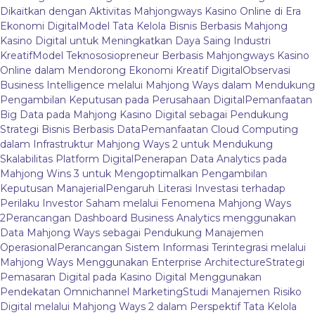
Dikaitkan dengan Aktivitas Mahjongways Kasino Online di Era
Ekonomi Digital
Model Tata Kelola Bisnis Berbasis Mahjong
Kasino Digital untuk Meningkatkan Daya Saing Industri
Kreatif
Model Teknososiopreneur Berbasis Mahjongways Kasino
Online dalam Mendorong Ekonomi Kreatif Digital
Observasi
Business Intelligence melalui Mahjong Ways dalam Mendukung
Pengambilan Keputusan pada Perusahaan Digital
Pemanfaatan
Big Data pada Mahjong Kasino Digital sebagai Pendukung
Strategi Bisnis Berbasis Data
Pemanfaatan Cloud Computing
dalam Infrastruktur Mahjong Ways 2 untuk Mendukung
Skalabilitas Platform Digital
Penerapan Data Analytics pada
Mahjong Wins 3 untuk Mengoptimalkan Pengambilan
Keputusan Manajerial
Pengaruh Literasi Investasi terhadap
Perilaku Investor Saham melalui Fenomena Mahjong Ways
2
Perancangan Dashboard Business Analytics menggunakan
Data Mahjong Ways sebagai Pendukung Manajemen
Operasional
Perancangan Sistem Informasi Terintegrasi melalui
Mahjong Ways Menggunakan Enterprise Architecture
Strategi
Pemasaran Digital pada Kasino Digital Menggunakan
Pendekatan Omnichannel Marketing
Studi Manajemen Risiko
Digital melalui Mahjong Ways 2 dalam Perspektif Tata Kelola