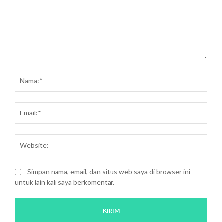
Saran
dan
Nam
kritik:
Emai
Webs
Simpan nama, email, dan situs web saya di browser ini
untuk lain kali saya berkomentar.