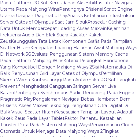
Pada Platform PG Soft
Kemudahan Aksesibilitas Fitur Navigasi
Utama Pada Mahjong Wins
Pentingnya Efisiensi Script Engine
Utama Garapan Pragmatic Play
Analisis Ketahanan Infrastruktur
Server Gates of Olympus Saat Jam Sibuk
Prosedur Caching
Data Untuk Mempercepat Loading Akses Maxwin
Kejernihan
Frekuensi Audio Dan Efek Suara Karakter Kakek
Zeus
Keunggulan Tata Letak Komponen Grafis Pada Tampilan
Scatter Hitam
Kecepatan Loading Halaman Awal Mahjong Ways
Di Network 5G
Evaluasi Penggunaan Sistem Memory Cache
Pada Platform Mahjong Wins
Kriteria Perangkat Handphone
Yang Kompatibel Dengan Mahjong Ways 2
Sisi Matematika Di
Balik Penyusunan Grid Layar Gates of Olympus
Pemilihan
Skema Warna Kontras Tinggi Pada Antarmuka PG Soft
Langkah
Preventif Menghadapi Gangguan Jaringan Server Live
Kasino
Pentingnya Synchronous Audio Rendering Pada Engine
Pragmatic Play
Pengalaman Navigasi Bebas Hambatan Demi
Efisiensi Akses Maxwin
Teknologi Pengolahan Citra Digital Di
Balik Visual Scatter Hitam
Kesesuaian Tampilan Layout Adaptif
Kakek Zeus Pada Layar Tablet
Faktor Penentu Kestabilan
Transfer Data Pada Sistem Mahjong Ways
Penyimpanan Cloud
Otomatis Untuk Menjaga Data Mahjong Ways 2
Tingkat