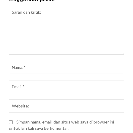
Saran
dan
Nam
kritik:
Emai
Webs
Simpan nama, email, dan situs web saya di browser ini
untuk lain kali saya berkomentar.