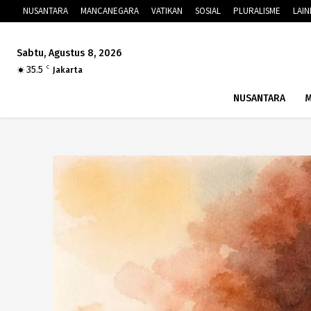
NUSANTARA
MANCANEGARA
VATIKAN
SOSIAL
PLURALISME
LAI
Sabtu, Agustus 8, 2026
35.5
C
Jakarta
NUSANTARA
M