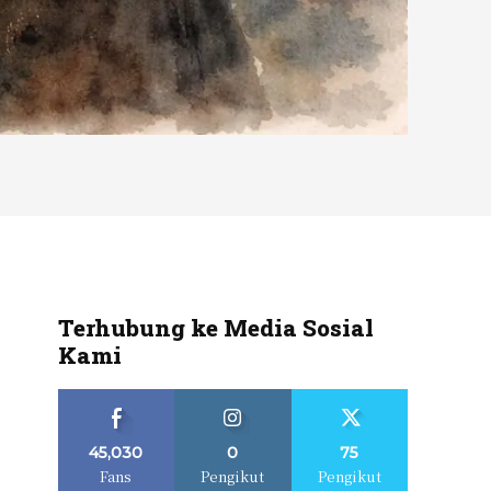
Terhubung ke Media Sosial
Kami
45,030
0
75
Fans
Pengikut
Pengikut