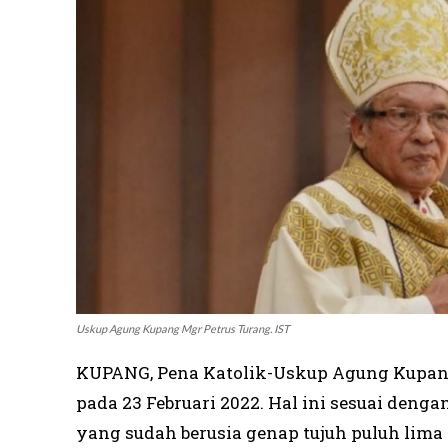
Uskup Agung Kupang Mgr Petrus Turang. IST
KUPANG, Pena Katolik-Uskup Agung Kupang
pada 23 Februari 2022. Hal ini sesuai deng
yang sudah berusia genap tujuh puluh lim