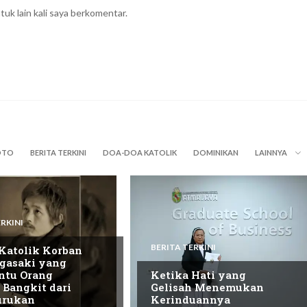
tuk lain kali saya berkomentar.
OTO
BERITA TERKINI
DOA-DOA KATOLIK
DOMINIKAN
LAINNYA
RKINI
BERITA TERKINI
Katolik Korban
gasaki yang
tu Orang
Ketika Hati yang
 Bangkit dari
Gelisah Menemukan
urukan
Kerinduannya