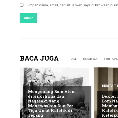
Simpan nama, email, dan situs web saya di browser ini un
BACA JUGA
ALL
BEASISWA
BERITA F
BERITA TERKINI
BERITA TE
Mengenang Bom Atom
di Hiroshima dan
Dokter 
Nagasaki yang
Bom Na
Menewaskan Dua Per
Memban
Tiga Umat Katolik di
Katolik
Jepang
Keterp