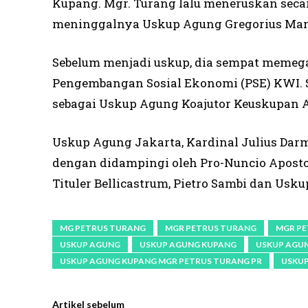
Kupang. Mgr. Turang lalu meneruskan sec
meninggalnya Uskup Agung Gregorius Mant
Sebelum menjadi uskup, dia sempat memegan
Pengembangan Sosial Ekonomi (PSE) KWI. S
sebagai Uskup Agung Koajutor Keuskupan A
Uskup Agung Jakarta, Kardinal Julius Darm
dengan didampingi oleh Pro-Nuncio Aposto
Tituler Bellicastrum, Pietro Sambi dan Usk
MG PETRUS TURANG
MGR PETRUS TURANG
MGR PE
USKUP AGUNG
USKUP AGUNG KUPANG
USKUP AGU
USKUP AGUNG KUPANG MGR PETRUS TURANG PR
USKUP
Artikel sebelum