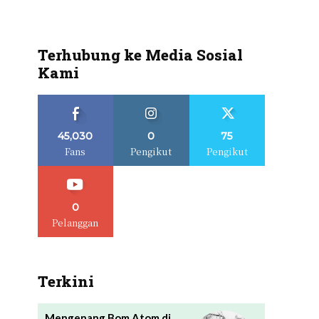
Terhubung ke Media Sosial
Kami
45,030
0
75
Fans
Pengikut
Pengikut
0
Pelanggan
Terkini
Mengenang Bom Atom di