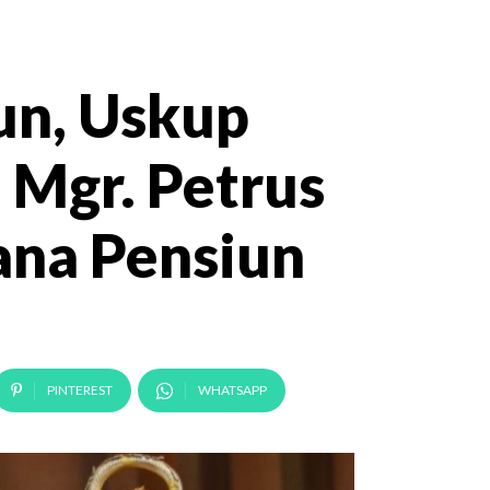
un, Uskup
 Mgr. Petrus
ana Pensiun
PINTEREST
WHATSAPP