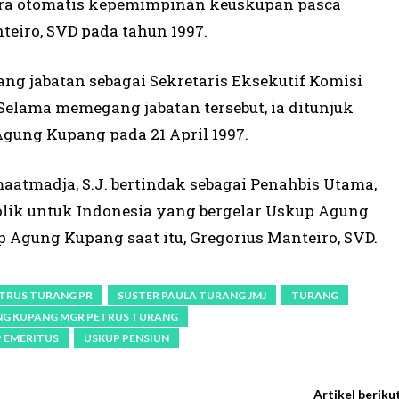
ara otomatis kepemimpinan keuskupan pasca
eiro, SVD pada tahun 1997.
g jabatan sebagai Sekretaris Eksekutif Komisi
elama memegang jabatan tersebut, ia ditunjuk
gung Kupang pada 21 April 1997.
aatmadja, S.J. bertindak sebagai Penahbis Utama,
lik untuk Indonesia yang bergelar Uskup Agung
up Agung Kupang saat itu, Gregorius Manteiro, SVD.
TRUS TURANG PR
SUSTER PAULA TURANG JMJ
TURANG
NG KUPANG MGR PETRUS TURANG
 EMERITUS
USKUP PENSIUN
Artikel beriku