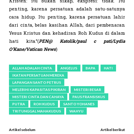
Kristen: itu bukan sikap, ekspresi: tidak. Itu
penting, karena persatuan adalah satu-satunya
cara hidup. Itu penting, karena persatuan lahir
dari cinta, belas kasihan Allah, dari pembenaran
Yesus Kristus dan kehadiran Roh Kudus di dalam
hati kita.”(
PEN@ Katolik/paul c pati/
Lydia
O’Kane
/Vatican News
)
ALLAH ADALAH CINTA
ANGELUS
BAPA
HATI
IKATAN PERSATUAN MEREKA
LAPANGAN SANTO PETRUS
MELEBIHI KAPASITAS PIKIRAN
MISTERI BESAR
MISTERI CINTA DAN CAHAYA
PAUS FRANSISKUS
PUTRA
ROH KUDUS
SANTO YOHANES
TRITUNGGAL MAHAKUDUS
WAHYU
Artikel sebelum
Artikel berikut