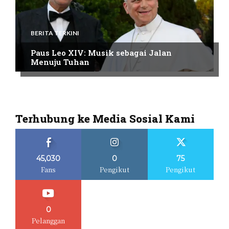
BERITA TERKINI
Paus Leo XIV: Musik sebagai Jalan
Menuju Tuhan
Terhubung ke Media Sosial Kami
45,030
0
75
Fans
Pengikut
Pengikut
0
Pelanggan