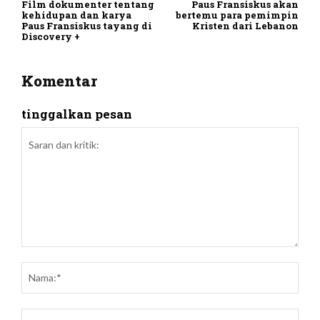
Film dokumenter tentang
Paus Fransiskus akan
kehidupan dan karya
bertemu para pemimpin
Paus Fransiskus tayang di
Kristen dari Lebanon
Discovery +
Komentar
tinggalkan pesan
Saran
dan
Nam
kritik:
Emai