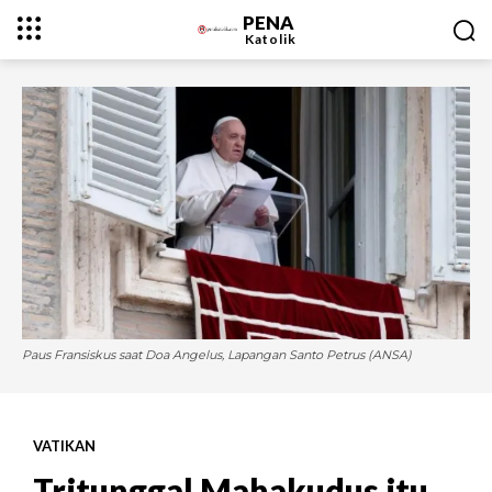
PENA
Katolik
Paus Fransiskus saat Doa Angelus, Lapangan Santo Petrus (ANSA)
VATIKAN
Tritunggal Mahakudus itu