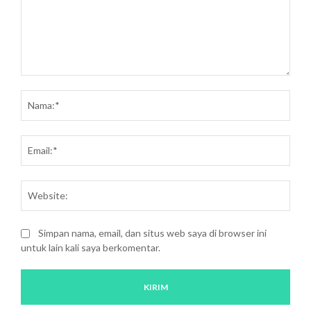
Saran
dan
Nam
kritik:
Emai
Webs
Simpan nama, email, dan situs web saya di browser ini
untuk lain kali saya berkomentar.