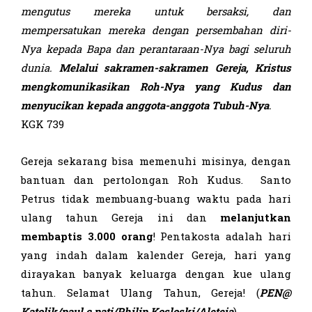
mengutus
mereka
untuk
bersaksi, dan
mempersatukan
mereka
dengan persembahan diri-
Nya kepada Bapa dan perantaraan
-N
ya bagi seluruh
dunia.
Melalui
sakramen-
sakramen Gereja, Kristus
mengkomunikasikan Roh
-Nya yang Kudus dan
menyucikan kepada anggota-
anggota Tubuh-Nya
.
KGK 739
Gereja sekarang bisa memenuhi misinya, dengan
bantuan dan pertolongan Roh Kudus. Santo
Petrus tidak membuang-buang waktu pada hari
ulang tahun Gereja ini dan
melanjutkan
membaptis 3.000 orang
! Pentakosta adalah hari
yang indah dalam kalender Gereja, hari yang
dirayakan banyak keluarga dengan kue ulang
tahun. Selamat Ulang Tahun, Gereja! (
PEN@
Katolik/paul c pati/
Philip Kosloski
/Aleteia
)