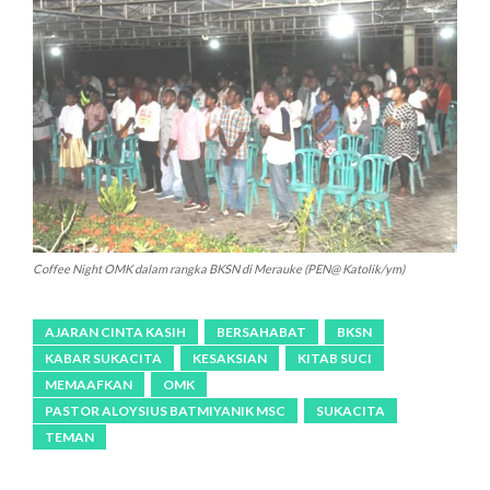
Coffee Night OMK dalam rangka BKSN di Merauke (PEN@ Katolik/ym)
AJARAN CINTA KASIH
BERSAHABAT
BKSN
KABAR SUKACITA
KESAKSIAN
KITAB SUCI
MEMAAFKAN
OMK
PASTOR ALOYSIUS BATMIYANIK MSC
SUKACITA
TEMAN