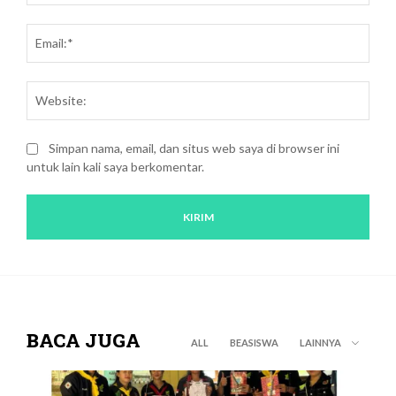
Emai
Webs
Simpan nama, email, dan situs web saya di browser ini
untuk lain kali saya berkomentar.
BACA JUGA
ALL
BEASISWA
LAINNYA