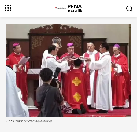
PENA
Katolik
Foto diambil dari AsiaNews