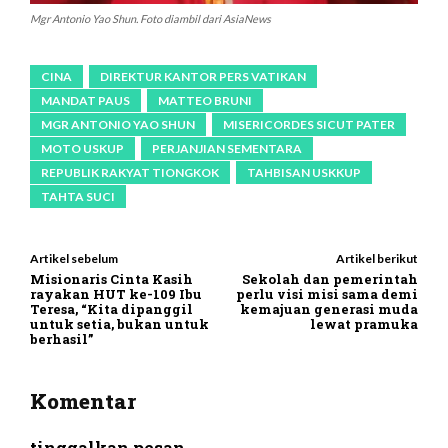
Mgr Antonio Yao Shun. Foto diambil dari AsiaNews
CINA
DIREKTUR KANTOR PERS VATIKAN
MANDAT PAUS
MATTEO BRUNI
MGR ANTONIO YAO SHUN
MISERICORDES SICUT PATER
MOTO USKUP
PERJANJIAN SEMENTARA
REPUBLIK RAKYAT TIONGKOK
TAHBISAN USKKUP
TAHTA SUCI
Artikel sebelum
Artikel berikut
Misionaris Cinta Kasih
Sekolah dan pemerintah
rayakan HUT ke-109 Ibu
perlu visi misi sama demi
Teresa, “Kita dipanggil
kemajuan generasi muda
untuk setia, bukan untuk
lewat pramuka
berhasil”
Komentar
tinggalkan pesan