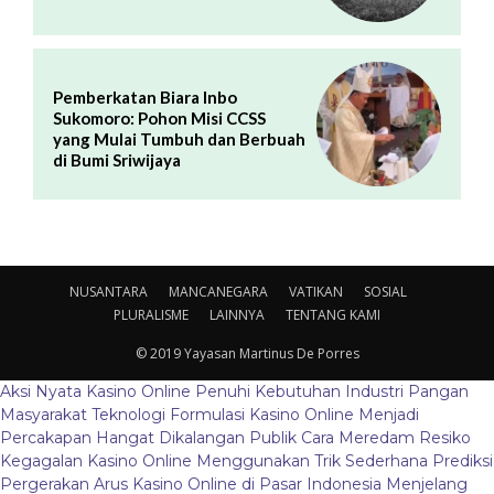
Pemberkatan Biara Inbo
Sukomoro: Pohon Misi CCSS
yang Mulai Tumbuh dan Berbuah
di Bumi Sriwijaya
NUSANTARA
MANCANEGARA
VATIKAN
SOSIAL
PLURALISME
LAINNYA
TENTANG KAMI
© 2019 Yayasan Martinus De Porres
Aksi Nyata Kasino Online Penuhi Kebutuhan Industri Pangan
Masyarakat
Teknologi Formulasi Kasino Online Menjadi
Percakapan Hangat Dikalangan Publik
Cara Meredam Resiko
Kegagalan Kasino Online Menggunakan Trik Sederhana
Prediksi
Pergerakan Arus Kasino Online di Pasar Indonesia Menjelang