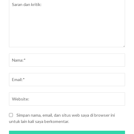
Saran
dan
Nam
kritik:
Emai
Webs
Simpan nama, email, dan situs web saya di browser ini
untuk lain kali saya berkomentar.