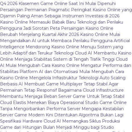
Q4 2026
Klasemen Game Online Saat Ini Mulai Dipenuhi
Persaingan Permainan Pragmatic
Peringkat Kasino Online yang
Dijamin Paling Aman Sebagai Instrumen Investasi di 2026
Kasino Online Memasuki Babak Baru Teknologi dan Perilaku
Pengguna Jadi Sorotan
Peta Persaingan Kasino Online
Berubah Menjelang Kuartal Akhir 2026
Kasino Online Mulai
Mengandalkan AI untuk Membaca Perilaku Pengguna
Artificial
Intelligence Mendorong Kasino Online Menuju Sistem yang
Lebih Adaptif dan Terukur
Teknologi Cloud AI Membantu Kasino
Online Menjaga Stabilitas Sistem di Tengah Trafik Tinggi
Cloud
AI Mulai Mengubah Cara Kasino Online Mengatur Performa dan
Stabilitas Platform
AI dan Otomatisasi Mulai Mengubah Cara
Kasino Online Mengelola Infrastruktur Teknologi
Auto Scaling
Berbasis AI Membuat Game Multiplayer Tetap Stabil Agar
Permainan Tetap Responsif
Bagaimana Cloud Infrastructure
Membantu Menjaga Beban Server Game Untuk Tetap Stabil
Cloud Elastis Menekan Biaya Operasional Studio Game Online
Tanpa Mengorbankan Performa Server
Mengapa Kestabilan
Server Game Modern Kini Ditentukan Algoritma Bukan Lagi
Spesifikasi Hardware
Cloud AI Memangkas Siklus Produksi
Game dari Hitungan Bulan Menjadi Minggu bagi Studio