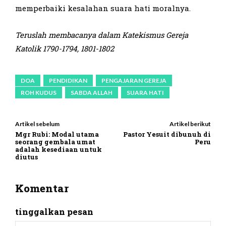
memperbaiki kesalahan suara hati moralnya.
Teruslah membacanya dalam Katekismus Gereja
Katolik 1
790-1794, 1801-1802
DOA
PENDIDIKAN
PENGAJARAN GEREJA
ROH KUDUS
SABDA ALLAH
SUARA HATI
Artikel sebelum
Artikel berikut
Mgr Rubi: Modal utama
Pastor Yesuit dibunuh di
seorang gembala umat
Peru
adalah kesediaan untuk
diutus
Komentar
tinggalkan pesan