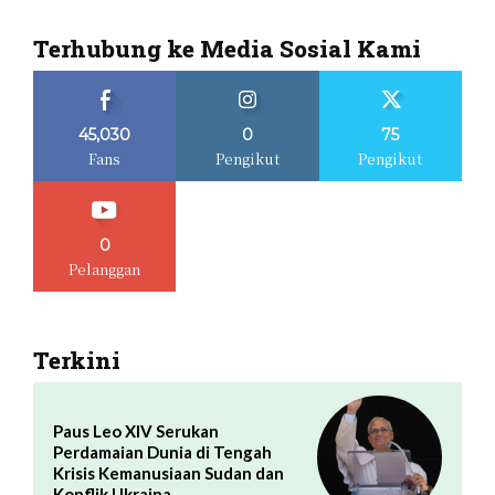
Terhubung ke Media Sosial Kami
45,030
0
75
Fans
Pengikut
Pengikut
0
Pelanggan
Terkini
Paus Leo XIV Serukan
Perdamaian Dunia di Tengah
Krisis Kemanusiaan Sudan dan
Konflik Ukraina