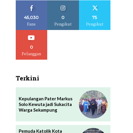
45,030
0
75
Fans
Pengikut
Pengikut
0
Pelanggan
Terkini
Kepulangan Pater Markus
Solo Kewuta jadi Sukacita
Warga Sekampung
Pemuda Katolik Kota