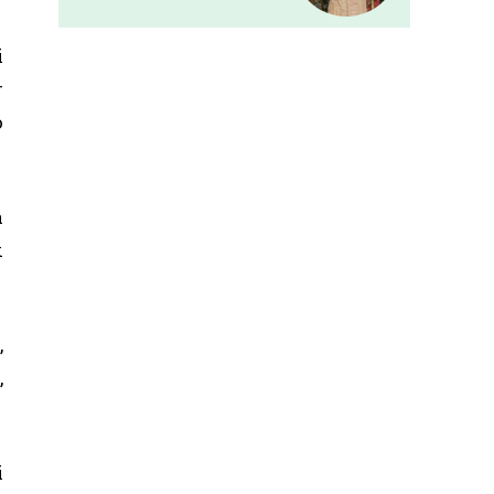
i
r
o
a
k
,
,
i