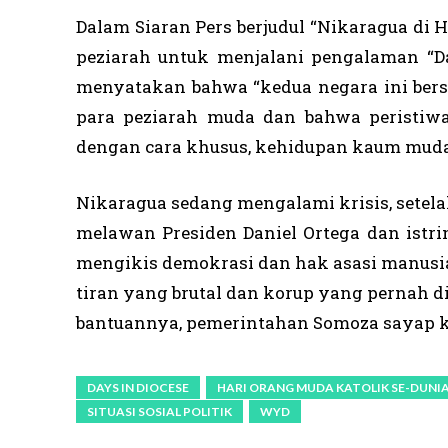
Dalam Siaran Pers berjudul “Nikaragua di
peziarah untuk menjalani pengalaman “D
menyatakan bahwa “kedua negara ini ber
para peziarah muda dan bahwa peristiw
dengan cara khusus, kehidupan kaum muda
Nikaragua sedang mengalami krisis, setela
melawan Presiden Daniel Ortega dan istrin
mengikis demokrasi dan hak asasi manusia.
tiran yang brutal dan korup yang pernah di
bantuannya, pemerintahan Somoza sayap k
DAYS IN DIOCESE
HARI ORANG MUDA KATOLIK SE-DUNI
SITUASI SOSIAL POLITIK
WYD