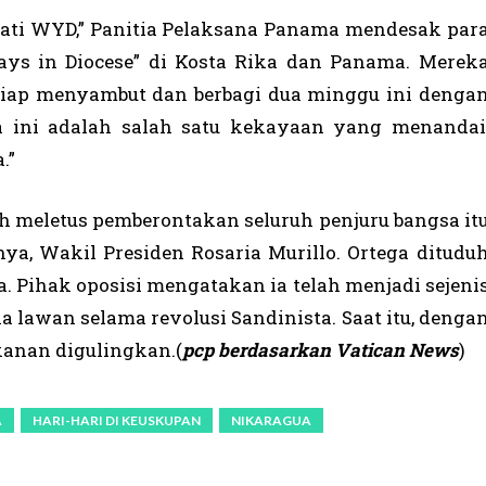
 Hati WYD,” Panitia Pelaksana Panama mendesak par
ays in Diocese” di Kosta Rika dan Panama. Merek
siap menyambut dan berbagi dua minggu ini denga
a ini adalah salah satu kekayaan yang menandai
.”
h meletus pemberontakan seluruh penjuru bangsa it
ya, Wakil Presiden Rosaria Murillo. Ortega ditudu
 Pihak oposisi mengatakan ia telah menjadi sejeni
a lawan selama revolusi Sandinista. Saat itu, denga
anan digulingkan.(
pcp berdasarkan Vatican News
)
A
HARI-HARI DI KEUSKUPAN
NIKARAGUA