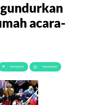
ngundurkan
rumah acara-
PINTEREST
WHATSAPP