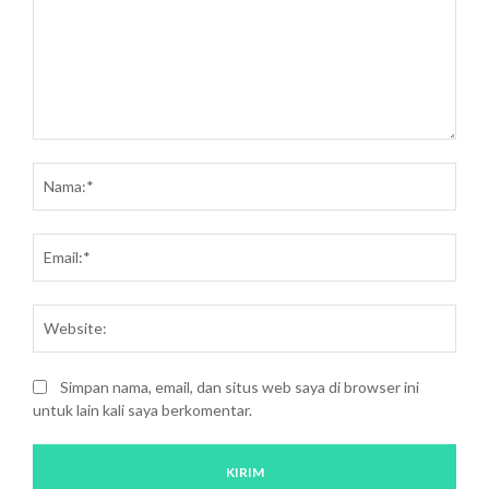
Saran
dan
Nam
kritik:
Emai
Webs
Simpan nama, email, dan situs web saya di browser ini
untuk lain kali saya berkomentar.