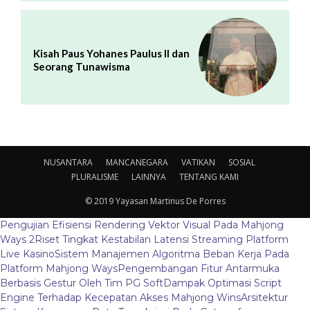
Kisah Paus Yohanes Paulus II dan
Seorang Tunawisma
NUSANTARA
MANCANEGARA
VATIKAN
SOSIAL
PLURALISME
LAINNYA
TENTANG KAMI
© 2019 Yayasan Martinus De Porres
Pengujian Efisiensi Rendering Vektor Visual Pada Mahjong
Ways 2
Riset Tingkat Kestabilan Latensi Streaming Platform
Live Kasino
Sistem Manajemen Algoritma Beban Kerja Pada
Platform Mahjong Ways
Pengembangan Fitur Antarmuka
Berbasis Gestur Oleh Tim PG Soft
Dampak Optimasi Script
Engine Terhadap Kecepatan Akses Mahjong Wins
Arsitektur