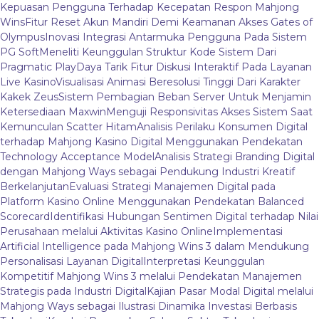
Kepuasan Pengguna Terhadap Kecepatan Respon Mahjong
Wins
Fitur Reset Akun Mandiri Demi Keamanan Akses Gates of
Olympus
Inovasi Integrasi Antarmuka Pengguna Pada Sistem
PG Soft
Meneliti Keunggulan Struktur Kode Sistem Dari
Pragmatic Play
Daya Tarik Fitur Diskusi Interaktif Pada Layanan
Live Kasino
Visualisasi Animasi Beresolusi Tinggi Dari Karakter
Kakek Zeus
Sistem Pembagian Beban Server Untuk Menjamin
Ketersediaan Maxwin
Menguji Responsivitas Akses Sistem Saat
Kemunculan Scatter Hitam
Analisis Perilaku Konsumen Digital
terhadap Mahjong Kasino Digital Menggunakan Pendekatan
Technology Acceptance Model
Analisis Strategi Branding Digital
dengan Mahjong Ways sebagai Pendukung Industri Kreatif
Berkelanjutan
Evaluasi Strategi Manajemen Digital pada
Platform Kasino Online Menggunakan Pendekatan Balanced
Scorecard
Identifikasi Hubungan Sentimen Digital terhadap Nilai
Perusahaan melalui Aktivitas Kasino Online
Implementasi
Artificial Intelligence pada Mahjong Wins 3 dalam Mendukung
Personalisasi Layanan Digital
Interpretasi Keunggulan
Kompetitif Mahjong Wins 3 melalui Pendekatan Manajemen
Strategis pada Industri Digital
Kajian Pasar Modal Digital melalui
Mahjong Ways sebagai Ilustrasi Dinamika Investasi Berbasis