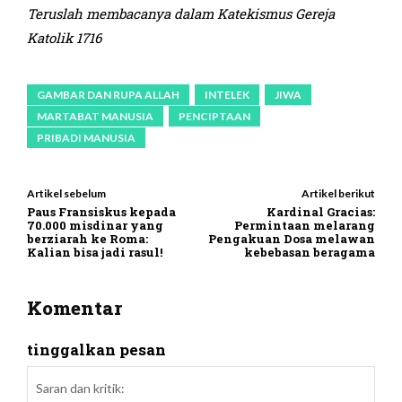
Teruslah membacanya dalam Katekismus Gereja
Katolik 1
716
GAMBAR DAN RUPA ALLAH
INTELEK
JIWA
MARTABAT MANUSIA
PENCIPTAAN
PRIBADI MANUSIA
Artikel sebelum
Artikel berikut
Paus Fransiskus kepada
Kardinal Gracias:
70.000 misdinar yang
Permintaan melarang
berziarah ke Roma:
Pengakuan Dosa melawan
Kalian bisa jadi rasul!
kebebasan beragama
Komentar
tinggalkan pesan