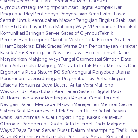
Sistem Keamanan Data Terenkripsi Pada Gates of
Olympus
Strategi Pengimporan Aset Digital Kompak Dari
Pragmatic Play
Pentingnya Penyesuaian Sensitivitas Layar
Sentuh Untuk Kemudahan Maxwin
Pengujian Tingkat Stabilisasi
Refresh Rate Layar Pada Mahjong Ways 2
Pembaruan Protokol
Komunikasi Jaringan Server Gates of Olympus
Teknik
Pemrosesan Kompresi Gambar Vektor Pada Elemen Scatter
Hitam
Eksplorasi Efek Gradasi Warna Dan Pencahayaan Karakter
Kakek Zeus
Keunggulan Navigasi Layar Berdiri Ponsel Dalam
Menjalankan Mahjong Ways
Fungsi Otomatisasi Simpan Data
Pada Antarmuka Mahjong Wins
Tata Letak Menu Minimalis Dan
Ergonomis Pada Sistem PG Soft
Mengurai Penyebab Utama
Penurunan Latensi Jaringan Pragmatic Play
Perbandingan
Efisiensi Konsumsi Daya Baterai Antar Versi Mahjong
Ways
Standar Kepatuhan Keamanan Sistem Digital Pada
Platform Live Kasino
Pentingnya Respon Cepat Tombol
Navigasi Dalam Mencapai Maxwin
Manajemen Memori Cache
Sistem Saat Pemrosesan Efek Scatter Hitam
Detail Desain
Grafis Dan Animasi Visual Tingkat Tinggi Kakek Zeus
Fitur
Otomatis Penghemat Kuota Data Internet Pada Mahjong
Ways 2
Daya Tahan Server Pusat Dalam Menampung Trafik Live
Kasino
Kustomisasi Antarmuka Pengguna Sesuai Kebutuhan