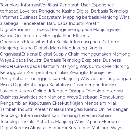
Teknologi Informasi
Verifikasi Pengaruh User Experience
terhadap Loyalitas Pengguna Kasino Digital Berbasis Teknologi
Informasi
Business Ecosystem Mapping berbasis Mahjong Wins
3 sebagai Pendekatan Baru pada Industri Kreatif
Digital
Business Process Reengineering pada Mahjongways
Kasino Online untuk Meningkatkan Efisiensi
Operasional
Efektivitas Tata Kelola Informasi pada Platform
Mahjong Kasino Digital dalam Mendukung Kinerja
Organisasi
Efisiensi Digital Supply Chain menggunakan Mahjong
Ways 2 pada Industri Berbasis Teknologi
Eksplorasi Business
Model Canvas pada Platform Mahjong Ways untuk Mendorong
Keunggulan Kompetitif
Formulasi Kerangka Manajemen
Pengetahuan menggunakan Mahjong Ways dalam Lingkungan
Bisnis Digital
Hubungan Kapitalisasi Pasar dengan Inovasi
Layanan Kasino Online di Tengah Disrupsi Teknologi
Integrasi
Business Analytics dan Mahjong Ways 2 sebagai Pendukung
Pengambilan Keputusan Eksekutif
Kajian Mendalam Nilai
Tambah Industri Kreatif melalui Integrasi Kasino Online dengan
Teknologi Informasi
Klasifikasi Peluang Investasi Saham
Teknologi melalui Aktivitas Mahjong Ways 2 pada Ekonomi
Digital
Korelasi Aktivitas Ekonomi Kreatif dan Mahjong Ways