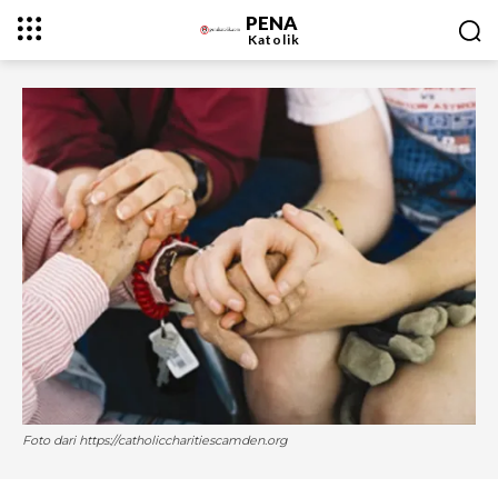
PENA
Katolik
Foto dari https://catholiccharitiescamden.org