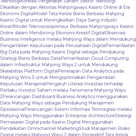
Teknologi
Korelasi Pergerakan Saham Sektor Teknologi
Dikaitkan dengan Aktivitas Mahjongways Kasino Online di Era
Ekonomi Digital
Model Tata Kelola Bisnis Berbasis Mahjong
Kasino Digital untuk Meningkatkan Daya Saing Industri
Kreatif
Model Teknososiopreneur Berbasis Mahjongways Kasino
Online dalam Mendorong Ekonomi Kreatif Digital
Observasi
Business Intelligence melalui Mahjong Ways dalam Mendukung
Pengambilan Keputusan pada Perusahaan Digital
Pemanfaatan
Big Data pada Mahjong Kasino Digital sebagai Pendukung
Strategi Bisnis Berbasis Data
Pemanfaatan Cloud Computing
dalam Infrastruktur Mahjong Ways 2 untuk Mendukung
Skalabilitas Platform Digital
Penerapan Data Analytics pada
Mahjong Wins 3 untuk Mengoptimalkan Pengambilan
Keputusan Manajerial
Pengaruh Literasi Investasi terhadap
Perilaku Investor Saham melalui Fenomena Mahjong Ways
2
Perancangan Dashboard Business Analytics menggunakan
Data Mahjong Ways sebagai Pendukung Manajemen
Operasional
Perancangan Sistem Informasi Terintegrasi melalui
Mahjong Ways Menggunakan Enterprise Architecture
Strategi
Pemasaran Digital pada Kasino Digital Menggunakan
Pendekatan Omnichannel Marketing
Studi Manajemen Risiko
Digital melalui Mahjong Ways 2 dalam Perspektif Tata Kelola