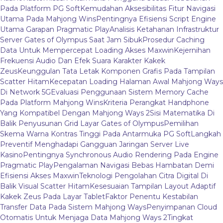
Pada Platform PG Soft
Kemudahan Aksesibilitas Fitur Navigasi
Utama Pada Mahjong Wins
Pentingnya Efisiensi Script Engine
Utama Garapan Pragmatic Play
Analisis Ketahanan Infrastruktur
Server Gates of Olympus Saat Jam Sibuk
Prosedur Caching
Data Untuk Mempercepat Loading Akses Maxwin
Kejernihan
Frekuensi Audio Dan Efek Suara Karakter Kakek
Zeus
Keunggulan Tata Letak Komponen Grafis Pada Tampilan
Scatter Hitam
Kecepatan Loading Halaman Awal Mahjong Ways
Di Network 5G
Evaluasi Penggunaan Sistem Memory Cache
Pada Platform Mahjong Wins
Kriteria Perangkat Handphone
Yang Kompatibel Dengan Mahjong Ways 2
Sisi Matematika Di
Balik Penyusunan Grid Layar Gates of Olympus
Pemilihan
Skema Warna Kontras Tinggi Pada Antarmuka PG Soft
Langkah
Preventif Menghadapi Gangguan Jaringan Server Live
Kasino
Pentingnya Synchronous Audio Rendering Pada Engine
Pragmatic Play
Pengalaman Navigasi Bebas Hambatan Demi
Efisiensi Akses Maxwin
Teknologi Pengolahan Citra Digital Di
Balik Visual Scatter Hitam
Kesesuaian Tampilan Layout Adaptif
Kakek Zeus Pada Layar Tablet
Faktor Penentu Kestabilan
Transfer Data Pada Sistem Mahjong Ways
Penyimpanan Cloud
Otomatis Untuk Menjaga Data Mahjong Ways 2
Tingkat