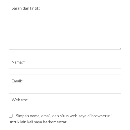
Saran
dan
Nam
kritik:
Emai
Webs
Simpan nama, email, dan situs web saya di browser ini
untuk lain kali saya berkomentar.