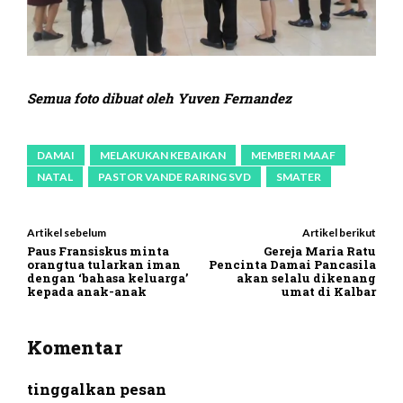
Semua foto dibuat oleh Yuven Fernandez
DAMAI
MELAKUKAN KEBAIKAN
MEMBERI MAAF
NATAL
PASTOR VANDE RARING SVD
SMATER
Artikel sebelum
Artikel berikut
Paus Fransiskus minta
Gereja Maria Ratu
orangtua tularkan iman
Pencinta Damai Pancasila
dengan ‘bahasa keluarga’
akan selalu dikenang
kepada anak-anak
umat di Kalbar
Komentar
tinggalkan pesan