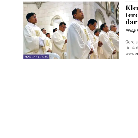
Kle
ter
dar
PEN@ K
Gereja
tidak 
wewena
MANCANEGARA