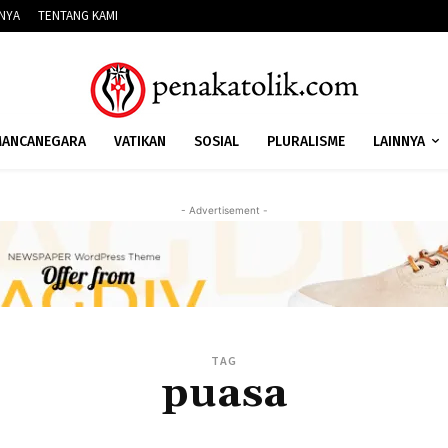
NNYA
TENTANG KAMI
ANCANEGARA
VATIKAN
SOSIAL
PLURALISME
LAINNYA
- Advertisement -
TAG
puasa