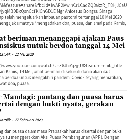
AI&feature=share&fbclid=IwAR2lVwihCrLCadZQ8akzR_T8HjJCaU
A4jyqMB0BxQsnCcfKICnGD1E Mgr Anicetus Bongsu Sinaga
 telah mengeluarkan imbauan pastoral tertanggal 10 Mei 2020
engajak umatnya “mengadakan doa, puasa, dan amal pada Kamis,
t beriman menanggapi ajakan Paus
nsiskus untuk berdoa tanggal 14 Mei
atolik
-
12 Mei 2020
://www.youtube.com/watch?v=Z8JhiYqzjgU&feature=emb_title
ari Kamis, 14 Mei, umat beriman di seluruh dunia akan ikut
a berdoa untuk mengakhiri pandemi Covid-19 yang mematikan,
ewat doa, puasa...
 Mandagi: pantang dan puasa harus
ertai dengan bukti nyata, gerakan
P
atolik
-
27 Februari 2020
g dan puasa dalam masa Prapaskah harus disertai dengan bukti
, yaitu menggerakkan Aksi Puasa Pembangunan (APP). Dengan