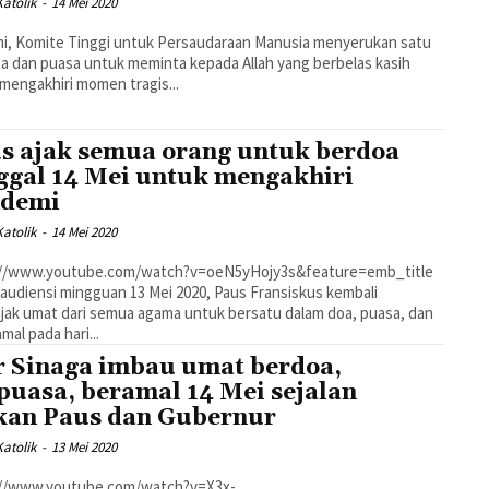
atolik
-
14 Mei 2020
ini, Komite Tinggi untuk Persaudaraan Manusia menyerukan satu
oa dan puasa untuk meminta kepada Allah yang berbelas kasih
mengakhiri momen tragis...
s ajak semua orang untuk berdoa
ggal 14 Mei untuk mengakhiri
ndemi
atolik
-
14 Mei 2020
://www.youtube.com/watch?v=oeN5yHojy3s&feature=emb_title
audiensi mingguan 13 Mei 2020, Paus Fransiskus kembali
ak umat dari semua agama untuk bersatu dalam doa, puasa, dan
mal pada hari...
 Sinaga imbau umat berdoa,
puasa, beramal 14 Mei sejalan
kan Paus dan Gubernur
atolik
-
13 Mei 2020
://www.youtube.com/watch?v=X3x-