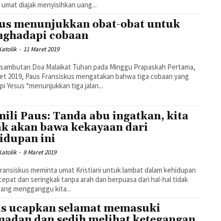
ni umat diajak menyisihkan uang...
us menunjukkan obat-obat untuk
ghadapi cobaan
atolik
-
11 Maret 2019
 sambutan Doa Malaikat Tuhan pada Minggu Prapaskah Pertama,
et 2019, Paus Fransiskus mengatakan bahwa tiga cobaan yang
pi Yesus “menunjukkan tiga jalan...
ili Paus: Tanda abu ingatkan, kita
ak akan bawa kekayaan dari
idupan ini
atolik
-
8 Maret 2019
ransiskus meminta umat Kristiani untuk lambat dalam kehidupan
cepat dan seringkali tanpa arah dan berpuasa dari hal-hal tidak
yang mengganggu kita...
s ucapkan selamat memasuki
adan dan sedih melihat ketegangan