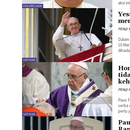
aksi i
KEGEREJAAN
Yes
men
PEN@ K
Dalam
10 Mar
dihada
VATIKAN
Hom
tid
keh
PEN@ K
Paus F
serba 
perlu 
VATIKAN
Pau
Ram