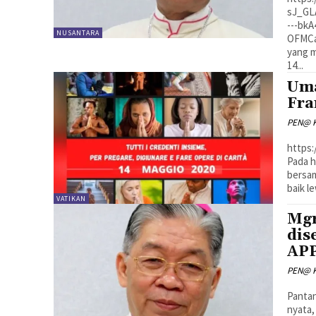
sJ_GL
---bk
NUSANTARA
OFMCap
yang m
14...
Uma
Fra
PEN@ K
https
Pada h
bersam
baik l
VATIKAN
Mgr
dis
AP
PEN@ K
Pantan
nyata