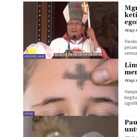
Mgr
ket
ego
PEN@ K
Pandem
pesawa
semua 
KEGEREJAAN
Lim
mer
PEN@ K
Hampi
begit
signif
OPINI
Pau
unt