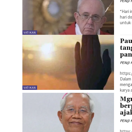
PEN@ K
“Hari 
hari d
untuk 
VATIKAN
Pau
tan
pa
PEN@ K
https
Dalam 
mengaj
VATIKAN
karya a
Mgr
ber
aja
PEN@ K
https