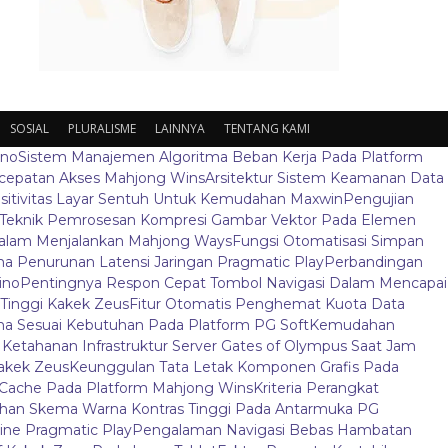
SOSIAL
PLURALISME
LAINNYA
TENTANG KAMI
ino
Sistem Manajemen Algoritma Beban Kerja Pada Platform
ecepatan Akses Mahjong Wins
Arsitektur Sistem Keamanan Data
sitivitas Layar Sentuh Untuk Kemudahan Maxwin
Pengujian
Teknik Pemrosesan Kompresi Gambar Vektor Pada Elemen
 Dalam Menjalankan Mahjong Ways
Fungsi Otomatisasi Simpan
 Penurunan Latensi Jaringan Pragmatic Play
Perbandingan
ino
Pentingnya Respon Cepat Tombol Navigasi Dalam Mencapai
t Tinggi Kakek Zeus
Fitur Otomatis Penghemat Kuota Data
a Sesuai Kebutuhan Pada Platform PG Soft
Kemudahan
s Ketahanan Infrastruktur Server Gates of Olympus Saat Jam
Kakek Zeus
Keunggulan Tata Letak Komponen Grafis Pada
Cache Pada Platform Mahjong Wins
Kriteria Perangkat
ihan Skema Warna Kontras Tinggi Pada Antarmuka PG
ine Pragmatic Play
Pengalaman Navigasi Bebas Hambatan