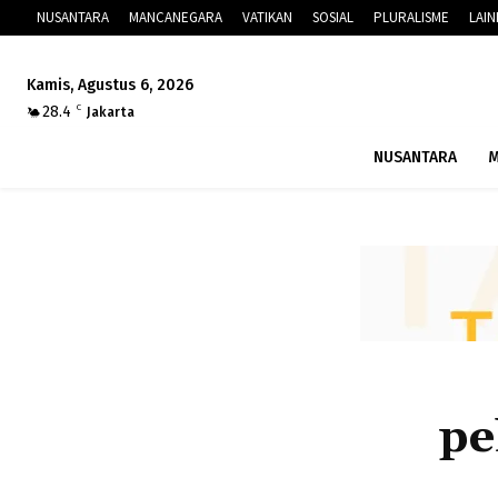
NUSANTARA
MANCANEGARA
VATIKAN
SOSIAL
PLURALISME
LAI
Kamis, Agustus 6, 2026
28.4
C
Jakarta
NUSANTARA
M
pe