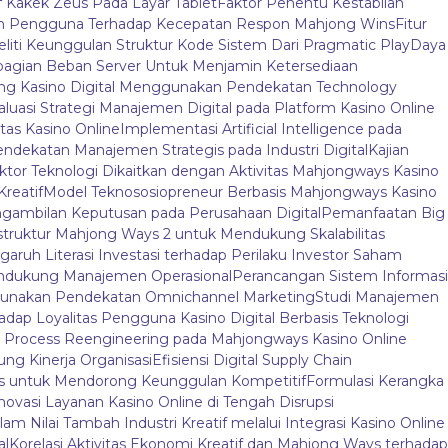
f Kakek Zeus Pada Layar Tablet
Faktor Penentu Kestabilan
an Pengguna Terhadap Kecepatan Respon Mahjong Wins
Fitur
liti Keunggulan Struktur Kode Sistem Dari Pragmatic Play
Daya
agian Beban Server Untuk Menjamin Ketersediaan
jong Kasino Digital Menggunakan Pendekatan Technology
aluasi Strategi Manajemen Digital pada Platform Kasino Online
tas Kasino Online
Implementasi Artificial Intelligence pada
endekatan Manajemen Strategis pada Industri Digital
Kajian
ktor Teknologi Dikaitkan dengan Aktivitas Mahjongways Kasino
Kreatif
Model Teknososiopreneur Berbasis Mahjongways Kasino
gambilan Keputusan pada Perusahaan Digital
Pemanfaatan Big
truktur Mahjong Ways 2 untuk Mendukung Skalabilitas
aruh Literasi Investasi terhadap Perilaku Investor Saham
endukung Manajemen Operasional
Perancangan Sistem Informasi
nggunakan Pendekatan Omnichannel Marketing
Studi Manajemen
adap Loyalitas Pengguna Kasino Digital Berbasis Teknologi
 Process Reengineering pada Mahjongways Kasino Online
ung Kinerja Organisasi
Efisiensi Digital Supply Chain
ys untuk Mendorong Keunggulan Kompetitif
Formulasi Kerangka
novasi Layanan Kasino Online di Tengah Disrupsi
am Nilai Tambah Industri Kreatif melalui Integrasi Kasino Online
al
Korelasi Aktivitas Ekonomi Kreatif dan Mahjong Ways terhadap