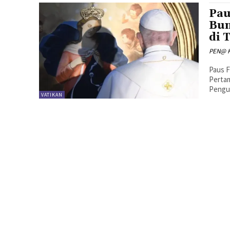
Pau
Bun
di 
PEN@ K
Paus F
Pertam
Pengua
VATIKAN