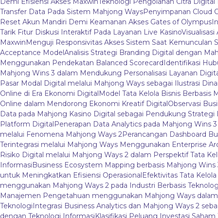
Demi Efisiensi Akses Maxwin
Teknologi Pengolahan Citra Digital 
Transfer Data Pada Sistem Mahjong Ways
Penyimpanan Cloud O
Reset Akun Mandiri Demi Keamanan Akses Gates of Olympus
I
Tarik Fitur Diskusi Interaktif Pada Layanan Live Kasino
Visualisas
Maxwin
Menguji Responsivitas Akses Sistem Saat Kemunculan S
Acceptance Model
Analisis Strategi Branding Digital dengan M
Menggunakan Pendekatan Balanced Scorecard
Identifikasi Hu
Mahjong Wins 3 dalam Mendukung Personalisasi Layanan Digita
Pasar Modal Digital melalui Mahjong Ways sebagai Ilustrasi Dina
Online di Era Ekonomi Digital
Model Tata Kelola Bisnis Berbasis 
Online dalam Mendorong Ekonomi Kreatif Digital
Observasi Bus
Data pada Mahjong Kasino Digital sebagai Pendukung Strategi B
Platform Digital
Penerapan Data Analytics pada Mahjong Wins 
melalui Fenomena Mahjong Ways 2
Perancangan Dashboard Bu
Terintegrasi melalui Mahjong Ways Menggunakan Enterprise Ar
Risiko Digital melalui Mahjong Ways 2 dalam Perspektif Tata Kel
Informasi
Business Ecosystem Mapping berbasis Mahjong Wins 3 
untuk Meningkatkan Efisiensi Operasional
Efektivitas Tata Kelo
menggunakan Mahjong Ways 2 pada Industri Berbasis Teknolog
Manajemen Pengetahuan menggunakan Mahjong Ways dalam Li
Teknologi
Integrasi Business Analytics dan Mahjong Ways 2 se
dengan Teknologi Informasi
Klasifikasi Peluang Investasi Saham