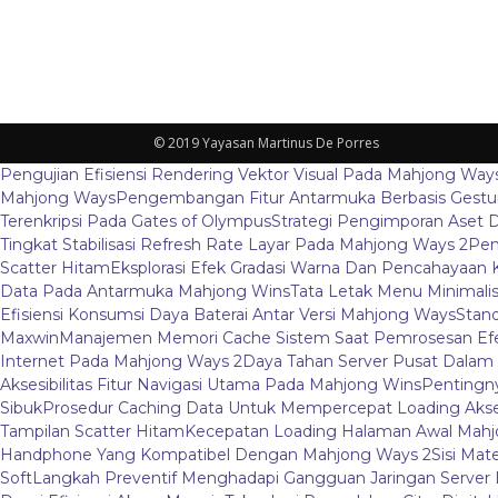
© 2019 Yayasan Martinus De Porres
Pengujian Efisiensi Rendering Vektor Visual Pada Mahjong Way
Mahjong Ways
Pengembangan Fitur Antarmuka Berbasis Gestur
Terenkripsi Pada Gates of Olympus
Strategi Pengimporan Aset D
Tingkat Stabilisasi Refresh Rate Layar Pada Mahjong Ways 2
Pem
Scatter Hitam
Eksplorasi Efek Gradasi Warna Dan Pencahayaan 
Data Pada Antarmuka Mahjong Wins
Tata Letak Menu Minimali
Efisiensi Konsumsi Daya Baterai Antar Versi Mahjong Ways
Stand
Maxwin
Manajemen Memori Cache Sistem Saat Pemrosesan Efe
Internet Pada Mahjong Ways 2
Daya Tahan Server Pusat Dalam
Aksesibilitas Fitur Navigasi Utama Pada Mahjong Wins
Pentingny
Sibuk
Prosedur Caching Data Untuk Mempercepat Loading Aks
Tampilan Scatter Hitam
Kecepatan Loading Halaman Awal Mahj
Handphone Yang Kompatibel Dengan Mahjong Ways 2
Sisi Mat
Soft
Langkah Preventif Menghadapi Gangguan Jaringan Server L