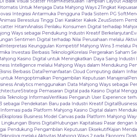
Di Balik Visual Scatter Hitam
Kesesuaian Tampilan Layout Adapti
tomatis Untuk Menjaga Data Mahjong Ways 2
Tingkat Kepuas
novasi Integrasi Antarmuka Pengguna Pada Sistem PG Soft
Mene
i Animasi Beresolusi Tinggi Dari Karakter Kakek Zeus
Sistem Pemb
catter Hitam
Analisis Perilaku Konsumen Digital terhadap Mah
ahjong Ways sebagai Pendukung Industri Kreatif Berkelanjutan
Ev
bungan Sentimen Digital terhadap Nilai Perusahaan melalui Aktivi
l
Interpretasi Keunggulan Kompetitif Mahjong Wins 3 melalui P
mika Investasi Berbasis Teknologi
Korelasi Pergerakan Saham Se
Mahjong Kasino Digital untuk Meningkatkan Daya Saing Industri 
iness Intelligence melalui Mahjong Ways dalam Mendukung Pen
isnis Berbasis Data
Pemanfaatan Cloud Computing dalam Infras
3 untuk Mengoptimalkan Pengambilan Keputusan Manajerial
Peng
siness Analytics menggunakan Data Mahjong Ways sebagai P
chitecture
Strategi Pemasaran Digital pada Kasino Digital Me
ola Teknologi Informasi
Verifikasi Pengaruh User Experience terh
sebagai Pendekatan Baru pada Industri Kreatif Digital
Business
la Informasi pada Platform Mahjong Kasino Digital dalam Menduk
i
Eksplorasi Business Model Canvas pada Platform Mahjong Wa
ngkungan Bisnis Digital
Hubungan Kapitalisasi Pasar dengan I
bagai Pendukung Pengambilan Keputusan Eksekutif
Kajian Mendal
 Teknologi melalui Aktivitas Mahjong Ways 2 pada Ekonomi Digit