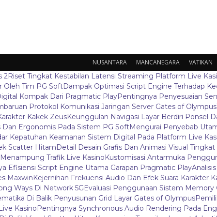
NUSANTARA
MANCANEGARA
VATIKAN
s 2
Riset Tingkat Kestabilan Latensi Streaming Platform Live Kas
 Oleh Tim PG Soft
Dampak Optimasi Script Engine Terhadap K
igital Kompak Dari Pragmatic Play
Pentingnya Penyesuaian Sen
baruan Protokol Komunikasi Jaringan Server Gates of Olympus
Karakter Kakek Zeus
Keunggulan Navigasi Layar Berdiri Ponsel
s Dan Ergonomis Pada Sistem PG Soft
Mengurai Penyebab Utama
ar Kepatuhan Keamanan Sistem Digital Pada Platform Live Kas
k Scatter Hitam
Detail Desain Grafis Dan Animasi Visual Tingka
 Menampung Trafik Live Kasino
Kustomisasi Antarmuka Penggun
a Efisiensi Script Engine Utama Garapan Pragmatic Play
Analisi
es Maxwin
Kejernihan Frekuensi Audio Dan Efek Suara Karakter 
ong Ways Di Network 5G
Evaluasi Penggunaan Sistem Memory 
ematika Di Balik Penyusunan Grid Layar Gates of Olympus
Pemil
ive Kasino
Pentingnya Synchronous Audio Rendering Pada Eng