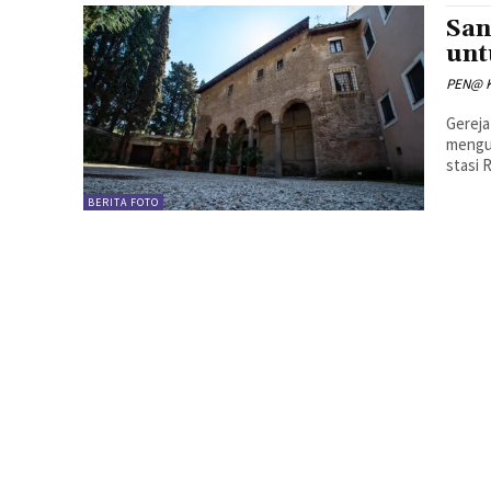
San
unt
PEN@ K
Gereja
mengun
stasi R
BERITA FOTO