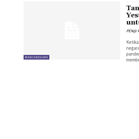
Tan
Yes
unt
PEN@ K
Ketik
negara
pandem
MANCANEGARA
membu