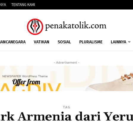
NNYA
TENTANG KAMI
ANCANEGARA
VATIKAN
SOSIAL
PLURALISME
LAINNYA
- Advertisement -
TAG
ark Armenia dari Yer