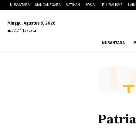
NUSANTARA
MANCANEGARA
VATIKAN
SOSIAL
PLURALISME
LAI
Minggu, Agustus 9, 2026
32.2
C
Jakarta
NUSANTARA
M
Patri