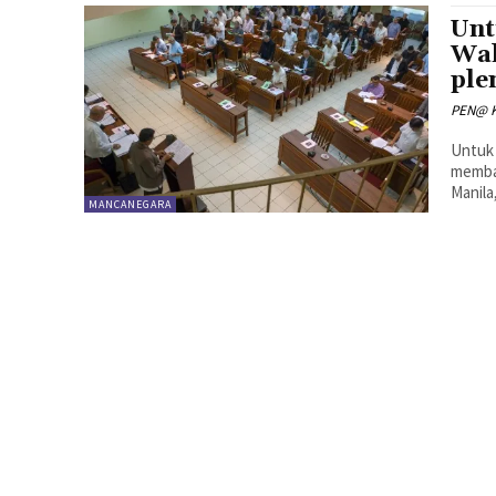
Unt
Wal
ple
PEN@ K
Untuk 
membat
Manila
MANCANEGARA