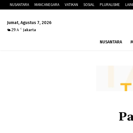
NUSANTARA
MANCANEGARA
VATIKAN
SOSIAL
PLURALISME
LAI
Jumat, Agustus 7, 2026
29.4
C
Jakarta
NUSANTARA
M
Pa