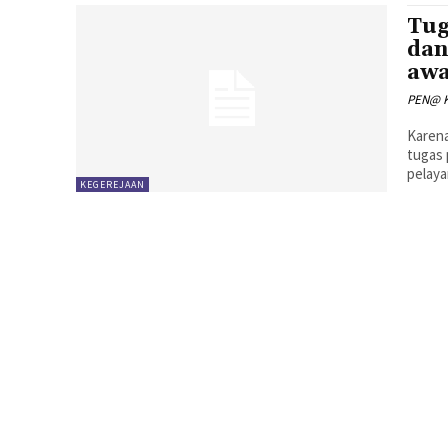
Tug
dan
aw
PEN@ K
Karena
tugas 
pelaya
KEGEREJAAN